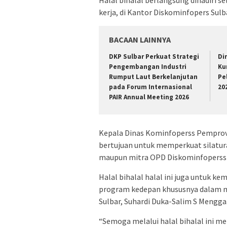
kerja, di Kantor Diskominfopers Sulba
BACAAN LAINNYA
DKP Sulbar Perkuat Strategi
Di
Pengembangan Industri
Ku
Rumput Laut Berkelanjutan
Pe
pada Forum Internasional
20
PAIR Annual Meeting 2026
Kepala Dinas Kominfoperss Pemprov 
bertujuan untuk memperkuat silatu
maupun mitra OPD Diskominfoperss 
Halal bihalal halal ini juga untuk
program kedepan khususnya dalam me
Sulbar, Suhardi Duka-Salim S Mengga
“Semoga melalui halal bihalal ini me