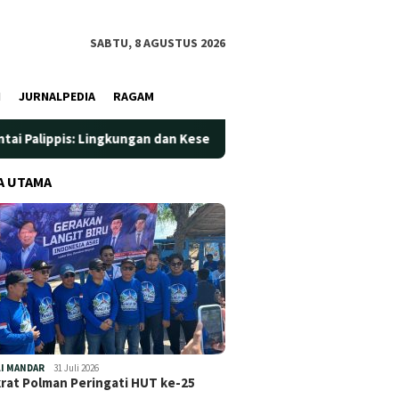
SABTU, 8 AGUSTUS 2026
I
JURNALPEDIA
RAGAM
: Lingkungan dan Kesehatan Jadi Prioritas
Jadi Wadah Sil
A UTAMA
I MANDAR
31 Juli 2026
at Polman Peringati HUT ke-25
…