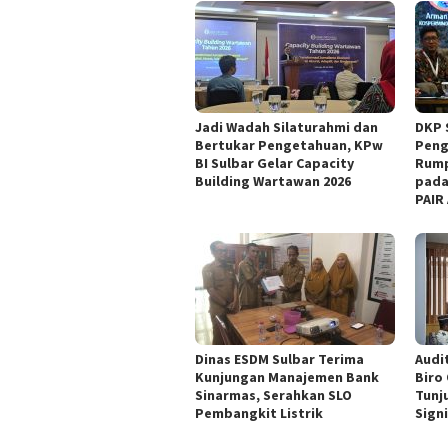
Jadi Wadah Silaturahmi dan
DKP 
Bertukar Pengetahuan, KPw
Peng
BI Sulbar Gelar Capacity
Rump
Building Wartawan 2026
pada
PAIR
Dinas ESDM Sulbar Terima
Audit
Kunjungan Manajemen Bank
Biro
Sinarmas, Serahkan SLO
Tunj
Pembangkit Listrik
Sign