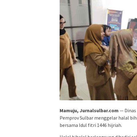
Mamuju, Jurnalsulbar.com
— Dinas 
Pemprov Sulbar menggelar halal biha
bersama Idul fitri 1446 hijriah.
Halal bihalal berlangsung dihadiri s