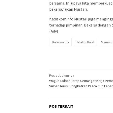
bersama. Ini upaya kita memperkuat
bekerja,” ucap Mustari.
Kadiskominfo Mustari juga menginga
terhadap pimpinan. Bekerja dengan 
(Adv)
Diskominfo
Halal Bi Halal
Mamuju
Navigasi
Pos sebelumnya
Wagub Sulbar Harap Semangat Kerja Pem
pos
Sulbar Terus Ditingkatkan Pasca Cuti Leba
POS TERKAIT