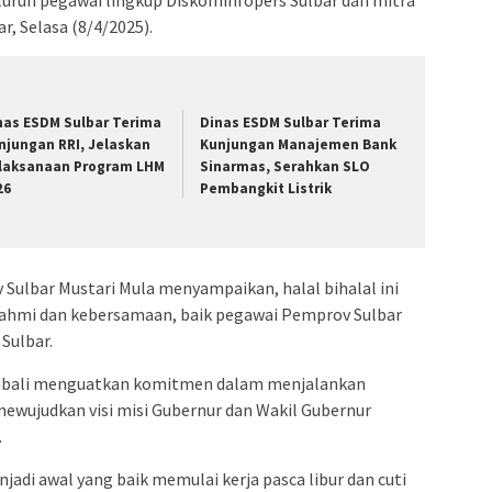
r, Selasa (8/4/2025).
nas ESDM Sulbar Terima
Dinas ESDM Sulbar Terima
njungan RRI, Jelaskan
Kunjungan Manajemen Bank
laksanaan Program LHM
Sinarmas, Serahkan SLO
26
Pembangkit Listrik
Sulbar Mustari Mula menyampaikan, halal bihalal ini
rahmi dan kebersamaan, baik pegawai Pemprov Sulbar
Sulbar.
 kembali menguatkan komitmen dalam menjalankan
wujudkan visi misi Gubernur dan Wakil Gubernur
.
njadi awal yang baik memulai kerja pasca libur dan cuti