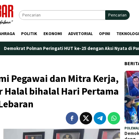
Pencarian
AHRAGA
POLITIK
EKONOMI
ADVETORIAL
OPINI
TEKNOLOG
olman Peringati HUT ke-25 dengan Aksi Nyata di Pantai Palippis
BERIT
mi Pegawai dan Mitra Kerja,
 Halal bihalal Hari Pertama
 Lebaran
POLEWAL
Demokr
deng