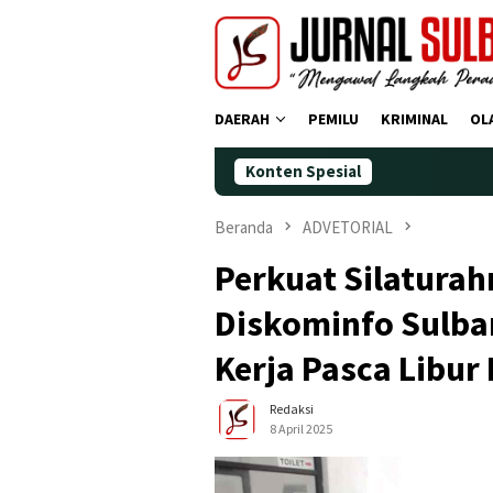
Loncat
ke
konten
DAERAH
PEMILU
KRIMINAL
OL
Konten Spesial
Demokrat P
Beranda
ADVETORIAL
Perkuat Silaturah
Diskominfo Sulbar
Kerja Pasca Libur
Redaksi
8 April 2025