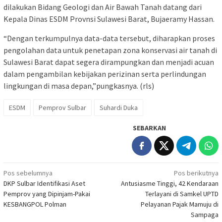
dilakukan Bidang Geologi dan Air Bawah Tanah datang dari
Kepala Dinas ESDM Provnsi Sulawesi Barat, Bujaeramy Hassan.
“Dengan terkumpulnya data-data tersebut, diharapkan proses
pengolahan data untuk penetapan zona konservasi air tanah di
Sulawesi Barat dapat segera dirampungkan dan menjadi acuan
dalam pengambilan kebijakan perizinan serta perlindungan
lingkungan di masa depan,”pungkasnya. (rls)
ESDM
Pemprov Sulbar
Suhardi Duka
SEBARKAN
Navigasi
Pos sebelumnya
Pos berikutnya
DKP Sulbar Identifikasi Aset
Antusiasme Tinggi, 42 Kendaraan
pos
Pemprov yang Dipinjam-Pakai
Terlayani di Samkel UPTD
KESBANGPOL Polman
Pelayanan Pajak Mamuju di
Sampaga