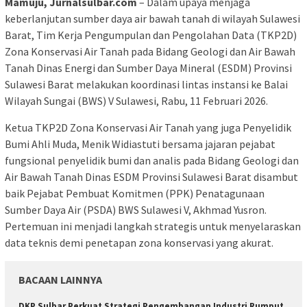
Mamuju, Jurnalsulbar.com
– Dalam upaya menjaga
keberlanjutan sumber daya air bawah tanah di wilayah Sulawesi
Barat, Tim Kerja Pengumpulan dan Pengolahan Data (TKP2D)
Zona Konservasi Air Tanah pada Bidang Geologi dan Air Bawah
Tanah Dinas Energi dan Sumber Daya Mineral (ESDM) Provinsi
Sulawesi Barat melakukan koordinasi lintas instansi ke Balai
Wilayah Sungai (BWS) V Sulawesi, Rabu, 11 Februari 2026.
Ketua TKP2D Zona Konservasi Air Tanah yang juga Penyelidik
Bumi Ahli Muda, Menik Widiastuti bersama jajaran pejabat
fungsional penyelidik bumi dan analis pada Bidang Geologi dan
Air Bawah Tanah Dinas ESDM Provinsi Sulawesi Barat disambut
baik Pejabat Pembuat Komitmen (PPK) Penatagunaan
Sumber Daya Air (PSDA) BWS Sulawesi V, Akhmad Yusron.
Pertemuan ini menjadi langkah strategis untuk menyelaraskan
data teknis demi penetapan zona konservasi yang akurat.
BACAAN LAINNYA
DKP Sulbar Perkuat Strategi Pengembangan Industri Rumput