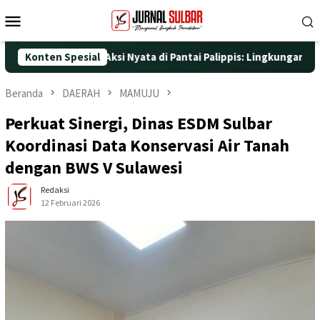
Loncat
Menu
ke
Mobile
konten
5 dengan Aksi Nyata di Pantai Palippis: Lingkungan dan Kesehata
Konten Spesial
Beranda
DAERAH
MAMUJU
Perkuat Sinergi, Dinas ESDM Sulbar
Koordinasi Data Konservasi Air Tanah
dengan BWS V Sulawesi
Redaksi
12 Februari 2026