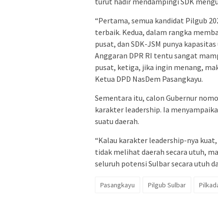
turut hadir mendampingi SDK mengu
“Pertama, semua kandidat Pilgub 202
terbaik. Kedua, dalam rangka memba
pusat, dan SDK-JSM punya kapasitas 
Anggaran DPR RI tentu sangat mamp
pusat, ketiga, jika ingin menang, m
Ketua DPD NasDem Pasangkayu.
Sementara itu, calon Gubernur nomor
karakter leadership. Ia menyampaik
suatu daerah.
“Kalau karakter leadership-nya kuat,
tidak melihat daerah secara utuh, ma
seluruh potensi Sulbar secara utuh d
Pasangkayu
Pilgub Sulbar
Pilkad