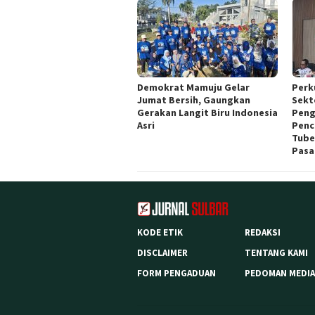
Demokrat Mamuju Gelar
Perk
Jumat Bersih, Gaungkan
Sekt
Gerakan Langit Biru Indonesia
Peng
Asri
Penc
Tube
Pasa
KODE ETIK
REDAKSI
DISCLAIMER
TENTANG KAMI
FORM PENGADUAN
PEDOMAN MEDIA