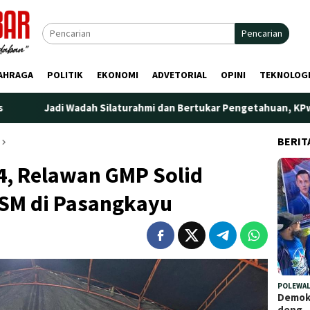
Pencarian
AHRAGA
POLITIK
EKONOMI
ADVETORIAL
OPINI
TEKNOLOG
ah Silaturahmi dan Bertukar Pengetahuan, KPw BI Sulbar Gelar C
BERIT
4, Relawan GMP Solid
SM di Pasangkayu
POLEWAL
Demokr
deng