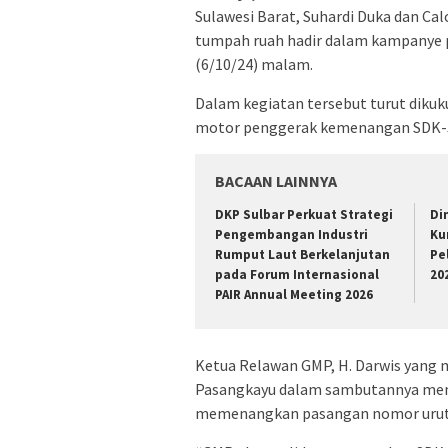
Sulawesi Barat, Suhardi Duka dan Ca
tumpah ruah hadir dalam kampanye 
(6/10/24) malam.
Dalam kegiatan tersebut turut diku
motor penggerak kemenangan SDK-J
BACAAN LAINNYA
DKP Sulbar Perkuat Strategi
Di
Pengembangan Industri
Ku
Rumput Laut Berkelanjutan
Pe
pada Forum Internasional
20
PAIR Annual Meeting 2026
Ketua Relawan GMP, H. Darwis yang 
Pasangkayu dalam sambutannya mene
memenangkan pasangan nomor urut 