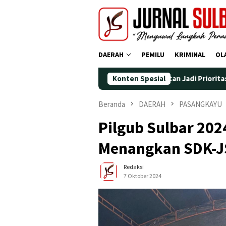
Loncat
ke
konten
DAERAH
PEMILU
KRIMINAL
OL
ippis: Lingkungan dan Kesehatan Jadi Prioritas
Konten Spesial
Jadi Wad
Beranda
DAERAH
PASANGKAYU
Pilgub Sulbar 202
Menangkan SDK-J
Redaksi
7 Oktober 2024