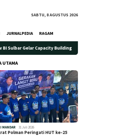
SABTU, 8 AGUSTUS 2026
I
JURNALPEDIA
RAGAM
apacity Building Wartawan 2026
DKP Sulbar Perkuat Stra
A UTAMA
I MANDAR
31 Juli 2026
at Polman Peringati HUT ke-25
…