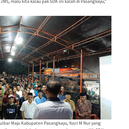
S, malu kita kalau pak SDK ini kalah di Pasangkayu,”
ulbar Maju Kabupaten Pasangkayu, Yusri M Nur yang