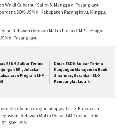
lon Wakil Gubernur Salim S. Mengga di Pasangkayu
perdana SDK-JSM di Kabupaten Pasangkayu, Minggu,
kuhkan Relawan Gerakan Matra Pulsa (GMP) sebagai
SM di Pasangkayu.
nas ESDM Sulbar Terima
Dinas ESDM Sulbar Terima
njungan RRI, Jelaskan
Kunjungan Manajemen Bank
laksanaan Program LHM
Sinarmas, Serahkan SLO
26
Pembangkit Listrik
memiliki ribuan jaringan pengusaha se-Kabupaten
gaskan, Relawan Matra Pulsa (GMP) akan solid
03, SDK-JSM.