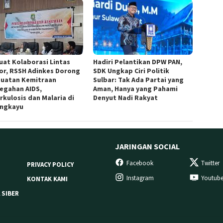
uat Kolaborasi Lintas
Hadiri Pelantikan DPW PAN,
or, RSSH Adinkes Dorong
SDK Ungkap Ciri Politik
uatan Kemitraan
Sulbar: Tak Ada Partai yang
egahan AIDS,
Aman, Hanya yang Pahami
rkulosis dan Malaria di
Denyut Nadi Rakyat
ngkayu
JARINGAN SOCIAL
Facebook
Twitter
PRIVACY POLICY
Instagram
Youtub
KONTAK KAMI
 SIBER