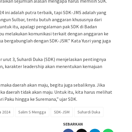
raikan sejumlah alasan mengapa harus memilih SDK.
4 ini adalah putra terbaik, tapi SDK-JMS adalah yang
ngun Sulbar, tentu butuh anggaran khususnya dari
untuk itu, apalagi pengalaman pak SDK di Badan
u melakukan komunikasi terkait dengan anggaran ke
aka bergabunglah dengan SDK-JSM.” Kata Yusri yang juga
 urut 3, Suhardi Duka (SDK) menjelaskan pentingnya
an, karakter leadership akan menentukan kemajuan
 maka daerah akan maju, begitu juga sebaliknya. Jika
ka daerah tidak akan maju. Untuk itu, kita harus melihat
ari Paku hingga ke Suremana,” ujar SDK.
a 2024
Salim S Mengga
SDK-JSM
Suhardi Duka
SEBARKAN