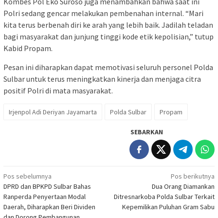
Kombes Pol Eko Suroso juga menambahkan bahwa saat ini
Polri sedang gencar melakukan pembenahan internal. “Mari
kita terus berbenah diri ke arah yang lebih baik. Jadilah teladan
bagi masyarakat dan junjung tinggi kode etik kepolisian,” tutup
Kabid Propam.
Pesan ini diharapkan dapat memotivasi seluruh personel Polda
Sulbar untuk terus meningkatkan kinerja dan menjaga citra
positif Polri di mata masyarakat.
Irjenpol Adi Deriyan Jayamarta
Polda Sulbar
Propam
SEBARKAN
Navigasi
Pos sebelumnya
Pos berikutnya
DPRD dan BPKPD Sulbar Bahas
Dua Orang Diamankan
pos
Ranperda Penyertaan Modal
Ditresnarkoba Polda Sulbar Terkait
Daerah, Diharapkan Beri Dividen
Kepemilikan Puluhan Gram Sabu
dan Dorong Pembangunan