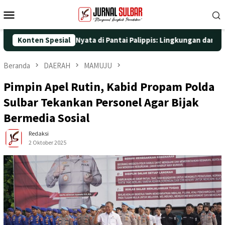
Loncat
Menu
ke
Mobile
konten
 dengan Aksi Nyata di Pantai Palippis: Lingkungan dan Kesehatan
Konten Spesial
Beranda
DAERAH
MAMUJU
Pimpin Apel Rutin, Kabid Propam Polda
Sulbar Tekankan Personel Agar Bijak
Bermedia Sosial
Redaksi
2 Oktober 2025