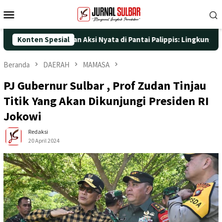
Loncat
Menu
ke
Mobile
konten
 ke-25 dengan Aksi Nyata di Pantai Palippis: Lingkungan dan Kes
Konten Spesial
Beranda
DAERAH
MAMASA
PJ Gubernur Sulbar , Prof Zudan Tinjau
Titik Yang Akan Dikunjungi Presiden RI
Jokowi
Redaksi
20 April 2024