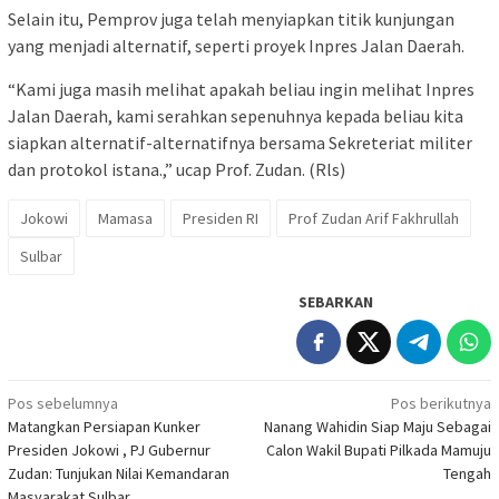
Selain itu, Pemprov juga telah menyiapkan titik kunjungan
yang menjadi alternatif, seperti proyek Inpres Jalan Daerah.
“Kami juga masih melihat apakah beliau ingin melihat Inpres
Jalan Daerah, kami serahkan sepenuhnya kepada beliau kita
siapkan alternatif-alternatifnya bersama Sekreteriat militer
dan protokol istana.,” ucap Prof. Zudan. (Rls)
Jokowi
Mamasa
Presiden RI
Prof Zudan Arif Fakhrullah
Sulbar
SEBARKAN
Navigasi
Pos sebelumnya
Pos berikutnya
Matangkan Persiapan Kunker
Nanang Wahidin Siap Maju Sebagai
pos
Presiden Jokowi , PJ Gubernur
Calon Wakil Bupati Pilkada Mamuju
Zudan: Tunjukan Nilai Kemandaran
Tengah
Masyarakat Sulbar