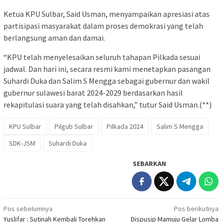
Ketua KPU Sulbar, Said Usman, menyampaikan apresiasi atas
partisipasi masyarakat dalam proses demokrasi yang telah
berlangsung aman dan damai.
“KPU telah menyelesaikan seluruh tahapan Pilkada sesuai
jadwal. Dan hari ini, secara resmi kami menetapkan pasangan
Suhardi Duka dan Salim S Mengga sebagai gubernur dan wakil
gubernur sulawesi barat 2024-2029 berdasarkan hasil
rekapitulasi suara yang telah disahkan,” tutur Said Usman.(**)
KPU Sulbar
Pilgub Sulbar
Pilkada 2024
Salim S Mengga
SDK-JSM
Suhardi Duka
SEBARKAN
Navigasi
Pos sebelumnya
Pos berikutnya
Yuslifar : Sutinah Kembali Torehkan
Dispusip Mamuju Gelar Lomba