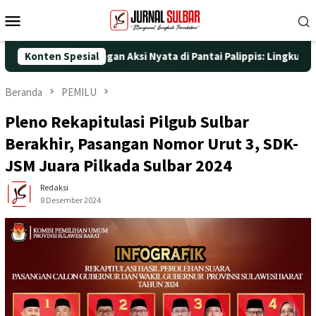
Loncat
Menu
ke
Mobile
konten
T ke-25 dengan Aksi Nyata di Pantai Palippis: Lingkungan dan Ke
Konten Spesial
Beranda
PEMILU
Pleno Rekapitulasi Pilgub Sulbar
Berakhir, Pasangan Nomor Urut 3, SDK-
JSM Juara Pilkada Sulbar 2024
Redaksi
8 Desember 2024