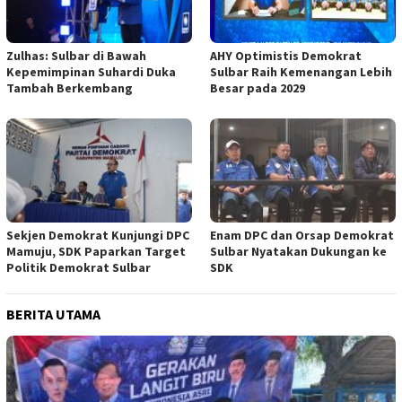
Zulhas: Sulbar di Bawah
AHY Optimistis Demokrat
Kepemimpinan Suhardi Duka
Sulbar Raih Kemenangan Lebih
Tambah Berkembang
Besar pada 2029
Sekjen Demokrat Kunjungi DPC
Enam DPC dan Orsap Demokrat
Mamuju, SDK Paparkan Target
Sulbar Nyatakan Dukungan ke
Politik Demokrat Sulbar
SDK
BERITA UTAMA