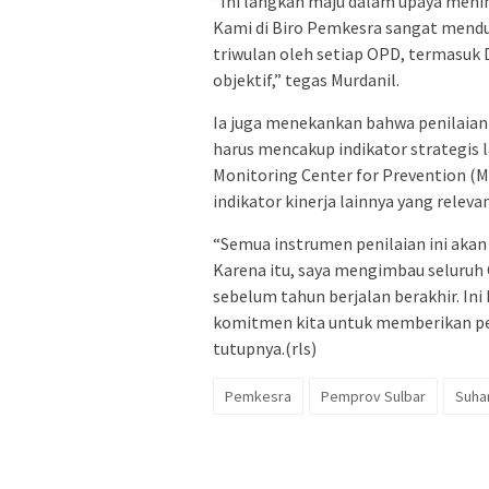
“Ini langkah maju dalam upaya mening
Kami di Biro Pemkesra sangat mend
triwulan oleh setiap OPD, termasuk D
objektif,” tegas Murdanil.
Ia juga menekankan bahwa penilaian 
harus mencakup indikator strategis l
Monitoring Center for Prevention (
indikator kinerja lainnya yang rele
“Semua instrumen penilaian ini aka
Karena itu, saya mengimbau seluru
sebelum tahun berjalan berakhir. Ini
komitmen kita untuk memberikan pel
tutupnya.(rls)
Pemkesra
Pemprov Sulbar
Suha