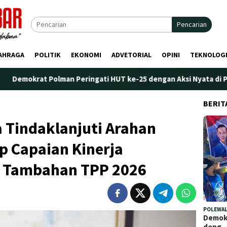
Pencarian
AHRAGA
POLITIK
EKONOMI
ADVETORIAL
OPINI
TEKNOLOG
olman Peringati HUT ke-25 dengan Aksi Nyata di Pantai Palippis
BERIT
 Tindaklanjuti Arahan
p Capaian Kinerja
k Tambahan TPP 2026
POLEWAL
Demokr
deng