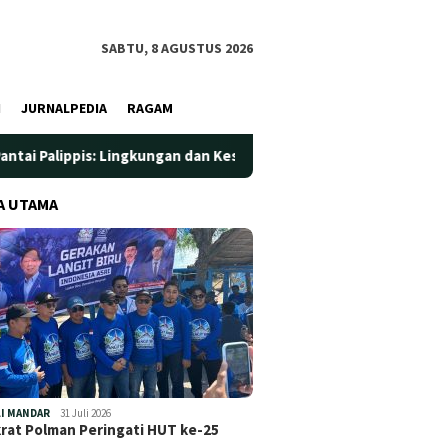
SABTU, 8 AGUSTUS 2026
I
JURNALPEDIA
RAGAM
: Lingkungan dan Kesehatan Jadi Prioritas
Jadi Wadah Sil
A UTAMA
I MANDAR
31 Juli 2026
at Polman Peringati HUT ke-25
…