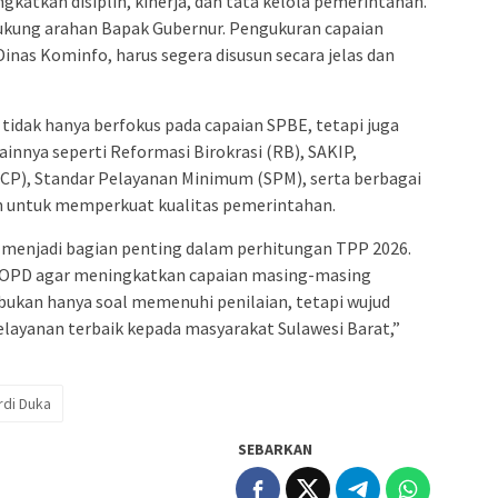
katkan disiplin, kinerja, dan tata kelola pemerintahan.
ukung arahan Bapak Gubernur. Pengukuran capaian
inas Kominfo, harus segera disusun secara jelas dan
tidak hanya berfokus pada capaian SPBE, tetapi juga
ainnya seperti Reformasi Birokrasi (RB), SAKIP,
MCP), Standar Pelayanan Minimum (SPM), serta berbagai
van untuk memperkuat kualitas pemerintahan.
n menjadi bagian penting dalam perhitungan TPP 2026.
h OPD agar meningkatkan capaian masing-masing
 bukan hanya soal memenuhi penilaian, tetapi wujud
ayanan terbaik kepada masyarakat Sulawesi Barat,”
rdi Duka
SEBARKAN