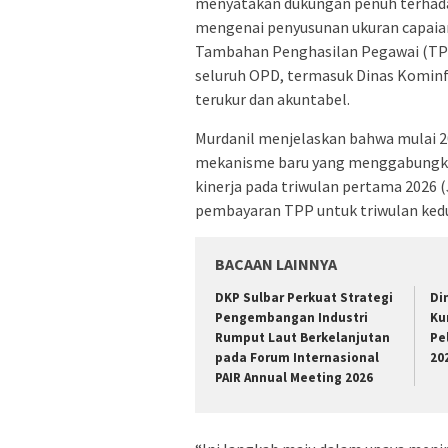
menyatakan dukungan penuh terhada
mengenai penyusunan ukuran capaian
Tambahan Penghasilan Pegawai (TPP
seluruh OPD, termasuk Dinas Kominf
terukur dan akuntabel.
Murdanil menjelaskan bahwa mulai 
mekanisme baru yang menggabungkan 
kinerja pada triwulan pertama 2026 
pembayaran TPP untuk triwulan kedua
BACAAN LAINNYA
DKP Sulbar Perkuat Strategi
Di
Pengembangan Industri
Ku
Rumput Laut Berkelanjutan
Pe
pada Forum Internasional
20
PAIR Annual Meeting 2026