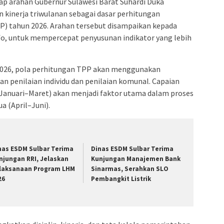
p arahan Gubernur Sulawesi Barat Suhardi Duka
 kinerja triwulanan sebagai dasar perhitungan
) tahun 2026. Arahan tersebut disampaikan kepada
o, untuk mempercepat penyusunan indikator yang lebih
2026, pola perhitungan TPP akan menggunakan
penilaian individu dan penilaian komunal. Capaian
(Januari–Maret) akan menjadi faktor utama dalam proses
 (April–Juni).
nas ESDM Sulbar Terima
Dinas ESDM Sulbar Terima
njungan RRI, Jelaskan
Kunjungan Manajemen Bank
laksanaan Program LHM
Sinarmas, Serahkan SLO
26
Pembangkit Listrik