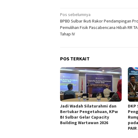
Navigasi
Pos sebelumnya
BPBD Sulbar Ikuti Rakor Pendampingan Pr
pos
Pemulihan Fisik Pascabencana Hibah RR TA
Tahap IV
POS TERKAIT
Jadi Wadah Silaturahmi dan
DKP 
Bertukar Pengetahuan, KPw
Peng
BI Sulbar Gelar Capacity
Rump
Building Wartawan 2026
pada
PAIR