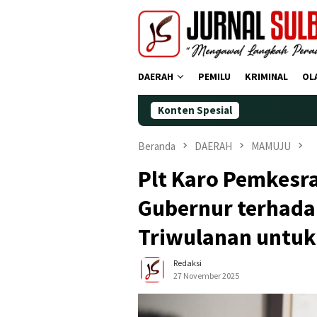
Loncat
ke
konten
DAERAH
PEMILU
KRIMINAL
OL
Konten Spesial
Demokrat P
Beranda
DAERAH
MAMUJU
Plt Karo Pemkesra
Gubernur terhada
Triwulanan untu
Redaksi
27 November 2025