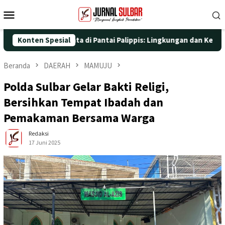
Loncat
Menu
ke
Mobile
konten
n Aksi Nyata di Pantai Palippis: Lingkungan dan Kesehatan Jadi 
Konten Spesial
Beranda
DAERAH
MAMUJU
Polda Sulbar Gelar Bakti Religi,
Bersihkan Tempat Ibadah dan
Pemakaman Bersama Warga
Redaksi
17 Juni 2025