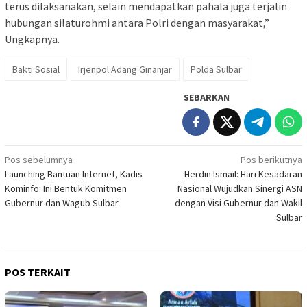
terus dilaksanakan, selain mendapatkan pahala juga terjalin
hubungan silaturohmi antara Polri dengan masyarakat,”
Ungkapnya.
Bakti Sosial
Irjenpol Adang Ginanjar
Polda Sulbar
SEBARKAN
Navigasi
Pos sebelumnya
Pos berikutnya
Launching Bantuan Internet, Kadis
Herdin Ismail: Hari Kesadaran
pos
Kominfo: Ini Bentuk Komitmen
Nasional Wujudkan Sinergi ASN
Gubernur dan Wagub Sulbar
dengan Visi Gubernur dan Wakil
Sulbar
POS TERKAIT