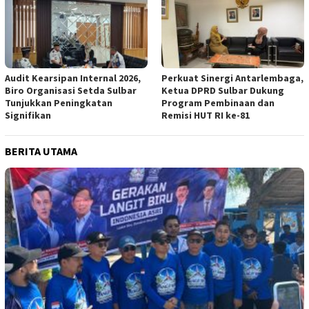
Audit Kearsipan Internal 2026,
Perkuat Sinergi Antarlembaga,
Biro Organisasi Setda Sulbar
Ketua DPRD Sulbar Dukung
Tunjukkan Peningkatan
Program Pembinaan dan
Signifikan
Remisi HUT RI ke-81
BERITA UTAMA