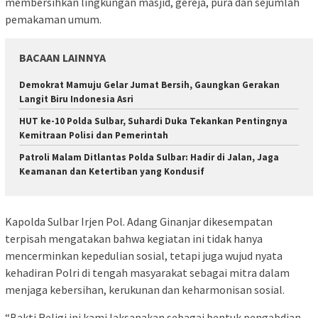
membersihkan lingkungan masjid, gereja, pura dan sejumlah
pemakaman umum.
BACAAN LAINNYA
Demokrat Mamuju Gelar Jumat Bersih, Gaungkan Gerakan
Langit Biru Indonesia Asri
HUT ke-10 Polda Sulbar, Suhardi Duka Tekankan Pentingnya
Kemitraan Polisi dan Pemerintah
Patroli Malam Ditlantas Polda Sulbar: Hadir di Jalan, Jaga
Keamanan dan Ketertiban yang Kondusif
Kapolda Sulbar Irjen Pol. Adang Ginanjar dikesempatan
terpisah mengatakan bahwa kegiatan ini tidak hanya
mencerminkan kepedulian sosial, tetapi juga wujud nyata
kehadiran Polri di tengah masyarakat sebagai mitra dalam
menjaga kebersihan, kerukunan dan keharmonisan sosial.
“Bakti Religi ini kami laksanakan sebagai bentuk pengabdian