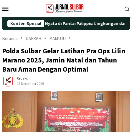
Loncat
Menu
ke
Mobile
konten
engan Aksi Nyata di Pantai Palippis: Lingkungan dan Kesehatan J
Konten Spesial
Beranda
DAERAH
MAMUJU
Polda Sulbar Gelar Latihan Pra Ops Lilin
Marano 2025, Jamin Natal dan Tahun
Baru Aman Dengan Optimal
Redaksi
18 Desember 2025