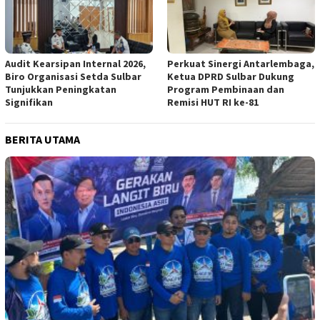
Audit Kearsipan Internal 2026,
Perkuat Sinergi Antarlembaga,
Biro Organisasi Setda Sulbar
Ketua DPRD Sulbar Dukung
Tunjukkan Peningkatan
Program Pembinaan dan
Signifikan
Remisi HUT RI ke-81
BERITA UTAMA