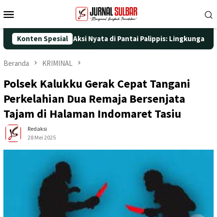
Loncat
Menu
ke
Mobile
konten
-25 dengan Aksi Nyata di Pantai Palippis: Lingkungan dan Keseha
Konten Spesial
Beranda
KRIMINAL
Polsek Kalukku Gerak Cepat Tangani
Perkelahian Dua Remaja Bersenjata
Tajam di Halaman Indomaret Tasiu
Redaksi
28 Mei 2025