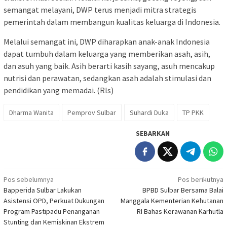
semangat melayani, DWP terus menjadi mitra strategis
pemerintah dalam membangun kualitas keluarga di Indonesia.
Melalui semangat ini, DWP diharapkan anak-anak Indonesia
dapat tumbuh dalam keluarga yang memberikan asah, asih,
dan asuh yang baik. Asih berarti kasih sayang, asuh mencakup
nutrisi dan perawatan, sedangkan asah adalah stimulasi dan
pendidikan yang memadai. (Rls)
Dharma Wanita
Pemprov Sulbar
Suhardi Duka
TP PKK
SEBARKAN
Navigasi
Pos sebelumnya
Pos berikutnya
Bapperida Sulbar Lakukan
BPBD Sulbar Bersama Balai
pos
Asistensi OPD, Perkuat Dukungan
Manggala Kementerian Kehutanan
Program Pastipadu Penanganan
RI Bahas Kerawanan Karhutla
Stunting dan Kemiskinan Ekstrem