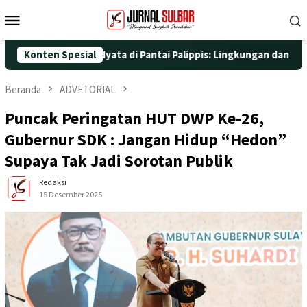
Loncat
Menu
ke
Mobile
konten
ngan Aksi Nyata di Pantai Palippis: Lingkungan dan Kesehatan Ja
Konten Spesial
Beranda
ADVETORIAL
Puncak Peringatan HUT DWP Ke-26,
Gubernur SDK : Jangan Hidup “Hedon”
Supaya Tak Jadi Sorotan Publik
Redaksi
15 Desember 2025