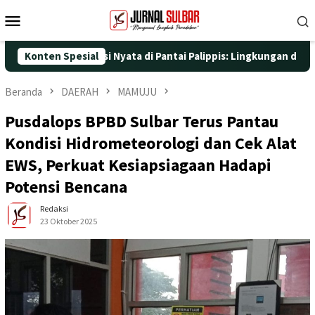
Loncat
Menu
ke
Mobile
konten
engan Aksi Nyata di Pantai Palippis: Lingkungan dan Kesehatan 
Konten Spesial
Beranda
DAERAH
MAMUJU
Pusdalops BPBD Sulbar Terus Pantau
Kondisi Hidrometeorologi dan Cek Alat
EWS, Perkuat Kesiapsiagaan Hadapi
Potensi Bencana
Redaksi
23 Oktober 2025