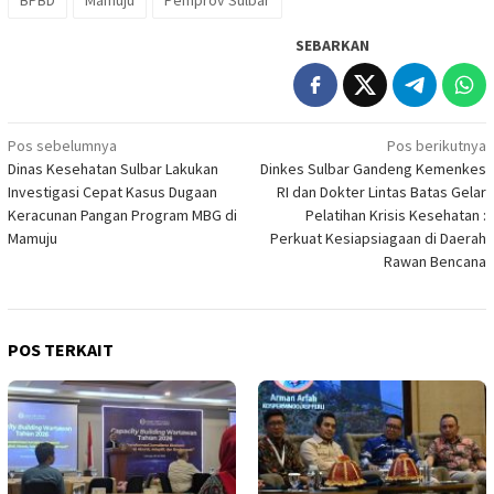
BPBD
Mamuju
Pemprov Sulbar
SEBARKAN
Navigasi
Pos sebelumnya
Pos berikutnya
Dinas Kesehatan Sulbar Lakukan
Dinkes Sulbar Gandeng Kemenkes
pos
Investigasi Cepat Kasus Dugaan
RI dan Dokter Lintas Batas Gelar
Keracunan Pangan Program MBG di
Pelatihan Krisis Kesehatan :
Mamuju
Perkuat Kesiapsiagaan di Daerah
Rawan Bencana
POS TERKAIT