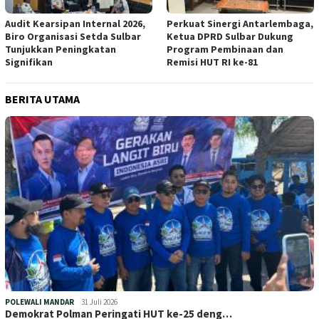
Audit Kearsipan Internal 2026,
Perkuat Sinergi Antarlembaga,
Biro Organisasi Setda Sulbar
Ketua DPRD Sulbar Dukung
Tunjukkan Peningkatan
Program Pembinaan dan
Signifikan
Remisi HUT RI ke-81
BERITA UTAMA
POLEWALI MANDAR
31 Juli 2026
Demokrat Polman Peringati HUT ke-25 deng…