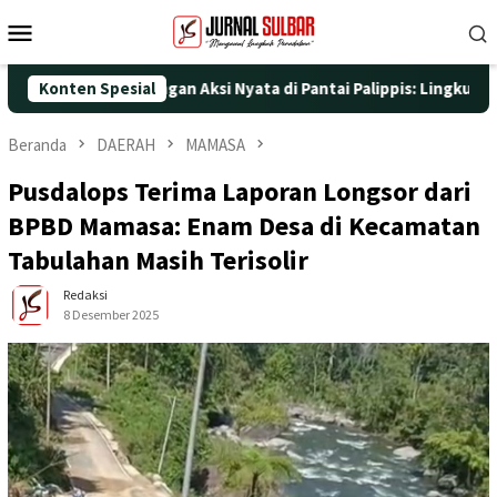
Loncat
Menu
ke
Mobile
konten
UT ke-25 dengan Aksi Nyata di Pantai Palippis: Lingkungan dan 
Konten Spesial
Beranda
DAERAH
MAMASA
Pusdalops Terima Laporan Longsor dari
BPBD Mamasa: Enam Desa di Kecamatan
Tabulahan Masih Terisolir
Redaksi
8 Desember 2025