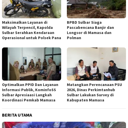
Maksimalkan Layanan di
BPBD Sulbar Siaga
Wilayah Terpencil, Kapolda
Pascabencana Banjir dan
Sulbar Serahkan Kendaraan
Longsor di Mamasa dan
Operasional untuk Polsek Pana
Polman
Optimalkan PPID Dan Layanan
Matangkan Perencanaan PSU
Informasi Publik, KominfoSS
2026, Dinas Perkimtanhub
Sulbar Apresiaasi Langkah
Sulbar Lakukan Survey di
Koordinasi Pemkab Mamasa
Kabupaten Mamasa
BERITA UTAMA