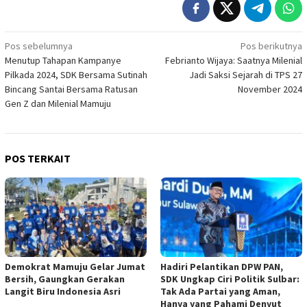
Navigasi
Pos sebelumnya
Pos berikutnya
Menutup Tahapan Kampanye
Febrianto Wijaya: Saatnya Milenial
pos
Pilkada 2024, SDK Bersama Sutinah
Jadi Saksi Sejarah di TPS 27
Bincang Santai Bersama Ratusan
November 2024
Gen Z dan Milenial Mamuju
POS TERKAIT
Demokrat Mamuju Gelar Jumat
Hadiri Pelantikan DPW PAN,
Bersih, Gaungkan Gerakan
SDK Ungkap Ciri Politik Sulbar:
Langit Biru Indonesia Asri
Tak Ada Partai yang Aman,
Hanya yang Pahami Denyut