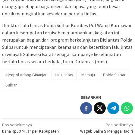
dianggap sebagai bagian kecil dari upaya yang lebih besar
untuk meningkatkan kesadaran berlalu lintas.
Direktur Lalu Lintas Polda Sulbar Kombes Pol Wahid Kurniawan
dalam kesempatan terpisah menambahkan, kegiatan ini
merupakan bagian dari program berkelanjutan Ditlantas Polda
Sulbar untuk menciptakan keamanan dan ketertiban lalu lintas
di wilayah Sulawesi Barat sebagai kampanye keselamatan
berlalu lintas secara berkala, tutur Dirlantas.(hms)
Irjenpol Adang Ginanjar
Lalu Lintas
Mamuju
Polda Sulbar
Sulbar
SEBARKAN
Navigasi
Pos sebelumnya
Pos berikutnya
Dana Rp50 Miliar per Kabupaten!
Wagub Salim S Mengga Hadiri
pos