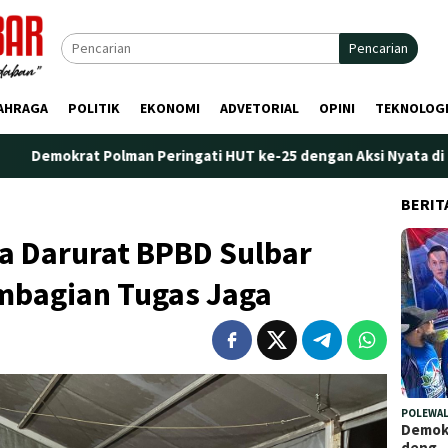
Pencarian
AHRAGA
POLITIK
EKONOMI
ADVETORIAL
OPINI
TEKNOLOG
Polman Peringati HUT ke-25 dengan Aksi Nyata di Pantai Palippis
BERIT
a Darurat BPBD Sulbar
embagian Tugas Jaga
POLEWAL
Demokr
deng