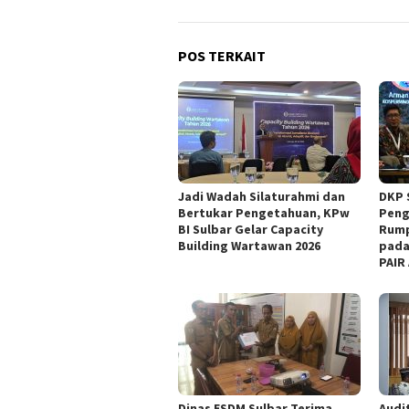
POS TERKAIT
Jadi Wadah Silaturahmi dan
DKP 
Bertukar Pengetahuan, KPw
Peng
BI Sulbar Gelar Capacity
Rump
Building Wartawan 2026
pada
PAIR
Dinas ESDM Sulbar Terima
Audit