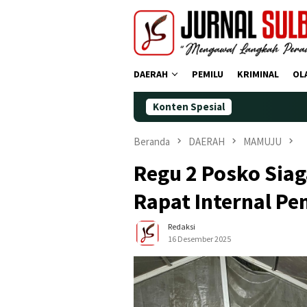
Loncat
ke
konten
DAERAH
PEMILU
KRIMINAL
OL
Konten Spesial
Demokrat 
Beranda
DAERAH
MAMUJU
Regu 2 Posko Siag
Rapat Internal P
Redaksi
16 Desember 2025