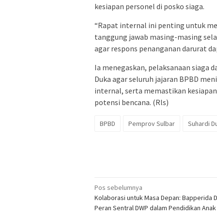
kesiapan personel di posko siaga.
“Rapat internal ini penting untuk 
tanggung jawab masing-masing selam
agar respons penanganan darurat dapa
Ia menegaskan, pelaksanaan siaga da
Duka agar seluruh jajaran BPBD me
internal, serta memastikan kesiapa
potensi bencana. (Rls)
BPBD
Pemprov Sulbar
Suhardi D
Navigasi
Pos sebelumnya
Kolaborasi untuk Masa Depan: Bapperida 
pos
Peran Sentral DWP dalam Pendidikan Anak