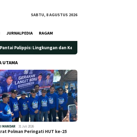
SABTU, 8 AGUSTUS 2026
I
JURNALPEDIA
RAGAM
: Lingkungan dan Kesehatan Jadi Prioritas
Jadi Wadah Si
A UTAMA
I MANDAR
31 Juli 2026
at Polman Peringati HUT ke-25
…