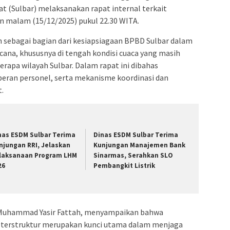
at (Sulbar) melaksanakan rapat internal terkait
n malam (15/12/2025) pukul 22.30 WITA.
n sebagai bagian dari kesiapsiagaan BPBD Sulbar dalam
cana, khususnya di tengah kondisi cuaca yang masih
rapa wilayah Sulbar. Dalam rapat ini dibahas
peran personel, serta mekanisme koordinasi dan
.
nas ESDM Sulbar Terima
Dinas ESDM Sulbar Terima
njungan RRI, Jelaskan
Kunjungan Manajemen Bank
laksanaan Program LHM
Sinarmas, Serahkan SLO
26
Pembangkit Listrik
, Muhammad Yasir Fattah, menyampaikan bahwa
n terstruktur merupakan kunci utama dalam menjaga