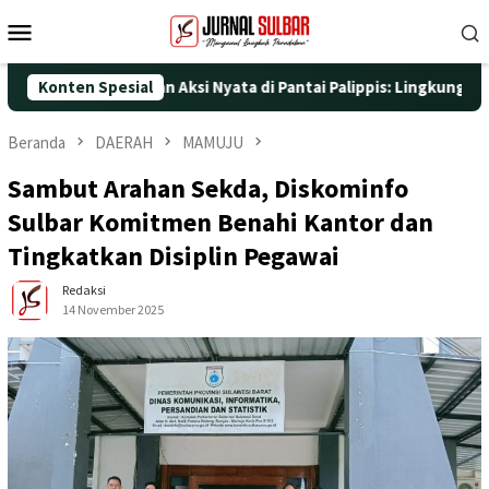
Loncat
Menu
ke
Mobile
konten
e-25 dengan Aksi Nyata di Pantai Palippis: Lingkungan dan Keseh
Konten Spesial
Beranda
DAERAH
MAMUJU
Sambut Arahan Sekda, Diskominfo
Sulbar Komitmen Benahi Kantor dan
Tingkatkan Disiplin Pegawai
Redaksi
14 November 2025