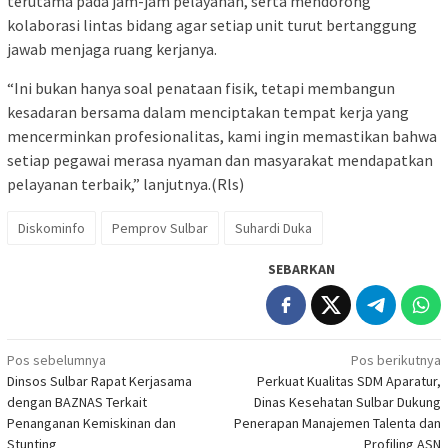
terutama pada jam-jam pelayanan, serta mendorong
kolaborasi lintas bidang agar setiap unit turut bertanggung
jawab menjaga ruang kerjanya.
“Ini bukan hanya soal penataan fisik, tetapi membangun
kesadaran bersama dalam menciptakan tempat kerja yang
mencerminkan profesionalitas, kami ingin memastikan bahwa
setiap pegawai merasa nyaman dan masyarakat mendapatkan
pelayanan terbaik,” lanjutnya.(Rls)
Diskominfo
Pemprov Sulbar
Suhardi Duka
SEBARKAN
Navigasi
Pos sebelumnya
Pos berikutnya
Dinsos Sulbar Rapat Kerjasama
Perkuat Kualitas SDM Aparatur,
pos
dengan BAZNAS Terkait
Dinas Kesehatan Sulbar Dukung
Penanganan Kemiskinan dan
Penerapan Manajemen Talenta dan
Stunting
Profiling ASN