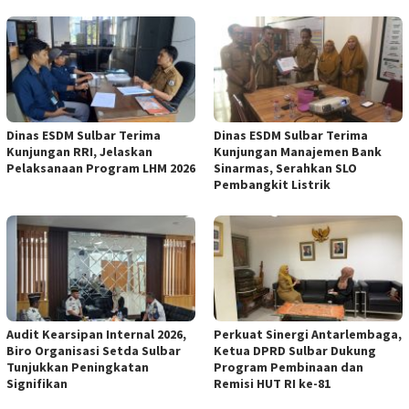
Dinas ESDM Sulbar Terima
Dinas ESDM Sulbar Terima
Kunjungan RRI, Jelaskan
Kunjungan Manajemen Bank
Pelaksanaan Program LHM 2026
Sinarmas, Serahkan SLO
Pembangkit Listrik
Audit Kearsipan Internal 2026,
Perkuat Sinergi Antarlembaga,
Biro Organisasi Setda Sulbar
Ketua DPRD Sulbar Dukung
Tunjukkan Peningkatan
Program Pembinaan dan
Signifikan
Remisi HUT RI ke-81