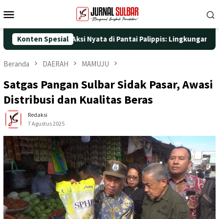
Loncat
Menu
ke
Mobile
konten
-25 dengan Aksi Nyata di Pantai Palippis: Lingkungan dan Keseha
Konten Spesial
Beranda
DAERAH
MAMUJU
Satgas Pangan Sulbar Sidak Pasar, Awasi
Distribusi dan Kualitas Beras
Redaksi
7 Agustus 2025