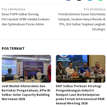
Navigasi
Pos sebelumnya
Pos berikutnya
Dinas PUPR Sulbar Dorong
Pemda Diminta Susun Tata Kelola
pos
Percepatan SPBE melalui Evaluasi
Sampah, Sisakan Hanya Residu di
dan Optimalisasi Peran Admin
TPA, DLH Sulbar Siapkan Langkah
Strategis
POS TERKAIT
Jadi Wadah Silaturahmi dan
DKP Sulbar Perkuat Strategi
Bertukar Pengetahuan, KPw BI
Pengembangan Industri
Sulbar Gelar Capacity Building
Rumput Laut Berkelanjutan
Wartawan 2026
pada Forum Internasional PAIR
Annual Meeting 2026