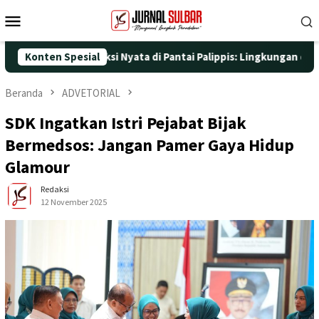
Loncat
Menu
ke
Mobile
konten
 dengan Aksi Nyata di Pantai Palippis: Lingkungan dan Kesehatan
Konten Spesial
Beranda
ADVETORIAL
SDK Ingatkan Istri Pejabat Bijak
Bermedsos: Jangan Pamer Gaya Hidup
Glamour
Redaksi
12 November 2025