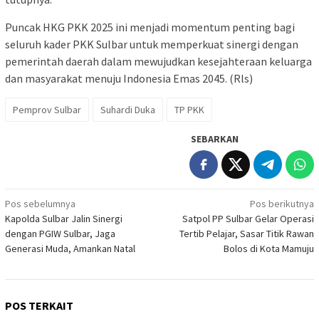
Puncak HKG PKK 2025 ini menjadi momentum penting bagi
seluruh kader PKK Sulbar untuk memperkuat sinergi dengan
pemerintah daerah dalam mewujudkan kesejahteraan keluarga
dan masyarakat menuju Indonesia Emas 2045. (Rls)
Pemprov Sulbar
Suhardi Duka
TP PKK
SEBARKAN
Navigasi
Pos sebelumnya
Pos berikutnya
Kapolda Sulbar Jalin Sinergi
Satpol PP Sulbar Gelar Operasi
pos
dengan PGIW Sulbar, Jaga
Tertib Pelajar, Sasar Titik Rawan
Generasi Muda, Amankan Natal
Bolos di Kota Mamuju
POS TERKAIT