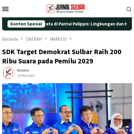
Loncat
Menu
ke
Mobile
konten
an Aksi Nyata di Pantai Palippis: Lingkungan dan Kesehatan Jadi
Konten Spesial
Beranda
DAERAH
MAMUJU
SDK Target Demokrat Sulbar Raih 200
Ribu Suara pada Pemilu 2029
Redaksi
24 Mei 2026