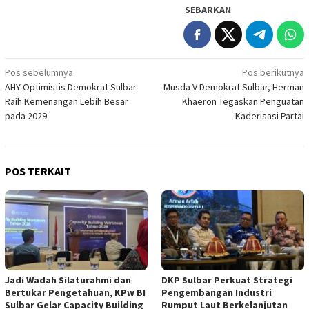
SEBARKAN
Navigasi
Pos sebelumnya
Pos berikutnya
AHY Optimistis Demokrat Sulbar
Musda V Demokrat Sulbar, Herman
pos
Raih Kemenangan Lebih Besar
Khaeron Tegaskan Penguatan
pada 2029
Kaderisasi Partai
POS TERKAIT
Jadi Wadah Silaturahmi dan
DKP Sulbar Perkuat Strategi
Bertukar Pengetahuan, KPw BI
Pengembangan Industri
Sulbar Gelar Capacity Building
Rumput Laut Berkelanjutan