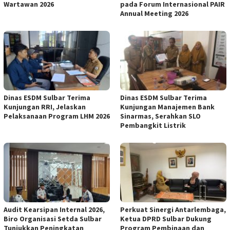
Wartawan 2026
pada Forum Internasional PAIR
Annual Meeting 2026
Dinas ESDM Sulbar Terima
Dinas ESDM Sulbar Terima
Kunjungan RRI, Jelaskan
Kunjungan Manajemen Bank
Pelaksanaan Program LHM 2026
Sinarmas, Serahkan SLO
Pembangkit Listrik
Audit Kearsipan Internal 2026,
Perkuat Sinergi Antarlembaga,
Biro Organisasi Setda Sulbar
Ketua DPRD Sulbar Dukung
Tunjukkan Peningkatan
Program Pembinaan dan