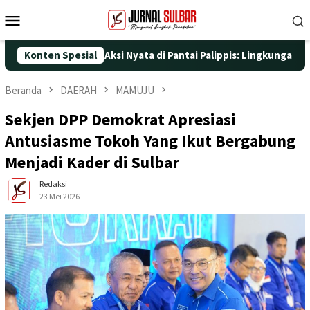
Loncat
Menu
ke
Mobile
konten
e-25 dengan Aksi Nyata di Pantai Palippis: Lingkungan dan Keseh
Konten Spesial
Beranda
DAERAH
MAMUJU
Sekjen DPP Demokrat Apresiasi
Antusiasme Tokoh Yang Ikut Bergabung
Menjadi Kader di Sulbar
Redaksi
23 Mei 2026