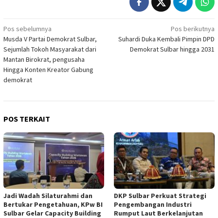
Navigasi
Pos sebelumnya
Pos berikutnya
Musda V Partai Demokrat Sulbar,
Suhardi Duka Kembali Pimpin DPD
pos
Sejumlah Tokoh Masyarakat dari
Demokrat Sulbar hingga 2031
Mantan Birokrat, pengusaha
Hingga Konten Kreator Gabung
demokrat
POS TERKAIT
Jadi Wadah Silaturahmi dan
DKP Sulbar Perkuat Strategi
Bertukar Pengetahuan, KPw BI
Pengembangan Industri
Sulbar Gelar Capacity Building
Rumput Laut Berkelanjutan