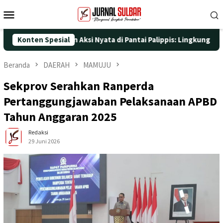
Loncat
Menu
ke
Mobile
konten
e-25 dengan Aksi Nyata di Pantai Palippis: Lingkungan dan Keseh
Konten Spesial
Beranda
DAERAH
MAMUJU
Sekprov Serahkan Ranperda
Pertanggungjawaban Pelaksanaan APBD
Tahun Anggaran 2025
Redaksi
29 Juni 2026