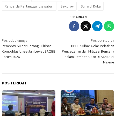
Ranperda Pertanggungjawaban
Sekprov
Suhardi Duka
SEBARKAN
Navigasi
Pos sebelumnya
Pos berikutnya
Pemprov Sulbar Dorong Hilirisasi
BPBD Sulbar Gelar Pelatihan
pos
Komoditas Unggulan Lewat SAQBE
Pencegahan dan Mitigasi Bencana
Forum 2026
dalam Pembentukan DESTANA di
Majene
POS TERKAIT