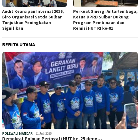
Audit Kearsipan Internal 2026,
Perkuat Sinergi Antarlembaga,
Biro Organisasi Setda Sulbar
Ketua DPRD Sulbar Dukung
Tunjukkan Peningkatan
Program Pembinaan dan
Signifikan
Remisi HUT RI ke-81
BERITA UTAMA
POLEWALI MANDAR
31 Juli 2026
Demokrat Polman Peringati HUT ke-25 deng…