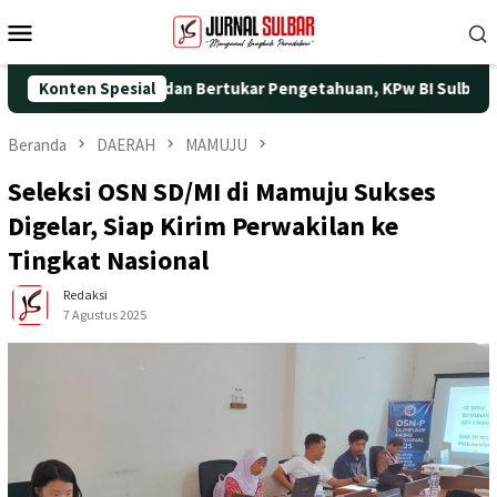
Loncat
Menu
ke
Mobile
konten
 Silaturahmi dan Bertukar Pengetahuan, KPw BI Sulbar Gelar Cap
Konten Spesial
Beranda
DAERAH
MAMUJU
Seleksi OSN SD/MI di Mamuju Sukses
Digelar, Siap Kirim Perwakilan ke
Tingkat Nasional
Redaksi
7 Agustus 2025