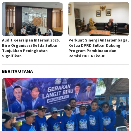
Audit Kearsipan Internal 2026,
Perkuat Sinergi Antarlembaga,
Biro Organisasi Setda Sulbar
Ketua DPRD Sulbar Dukung
Tunjukkan Peningkatan
Program Pembinaan dan
Signifikan
Remisi HUT RI ke-81
BERITA UTAMA