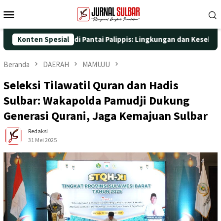
Loncat
Menu
ke
Mobile
konten
Aksi Nyata di Pantai Palippis: Lingkungan dan Kesehatan Jadi Pr
Konten Spesial
Beranda
DAERAH
MAMUJU
Seleksi Tilawatil Quran dan Hadis
Sulbar: Wakapolda Pamudji Dukung
Generasi Qurani, Jaga Kemajuan Sulbar
Redaksi
31 Mei 2025