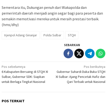
Sementara itu, Dukungan penuh dari Wakapolda dan
pemerintah daerah menjadi angin segar bagi para peserta dan
semakin memotivasi mereka untuk meraih prestasi terbaik.
(hms/dhy)
Irjenpol Adang Ginanjar
Polda Sulbar
STQH
SEBARKAN
Navigasi
Pos sebelumnya
Pos berikutnya
6 Kabupaten Bersaing di STQH XI
Gubernur Suhardi Duka Buka STQH
pos
Sulbar, Gubernur SDK: Siapkan
XI Sulbar: Ajang Pencetak Hafiz dan
untuk Berlaga Tingkat Nasional
Qari Terbaik untuk Nasional
POS TERKAIT