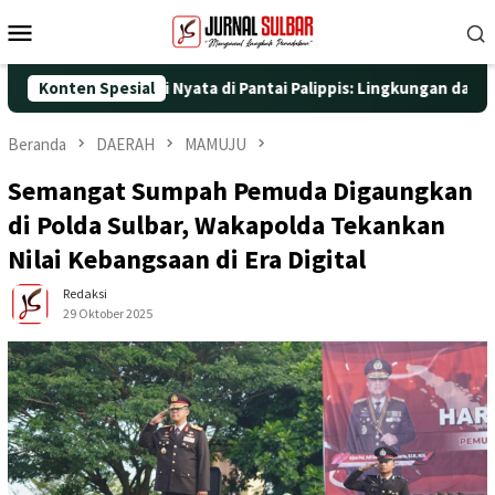
Loncat
Menu
ke
Mobile
konten
5 dengan Aksi Nyata di Pantai Palippis: Lingkungan dan Kesehata
Konten Spesial
Beranda
DAERAH
MAMUJU
Semangat Sumpah Pemuda Digaungkan
di Polda Sulbar, Wakapolda Tekankan
Nilai Kebangsaan di Era Digital
Redaksi
29 Oktober 2025