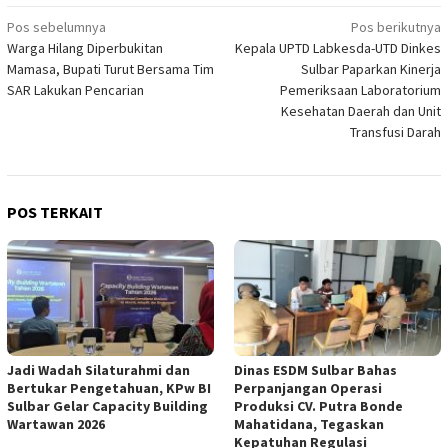
Navigasi
Pos sebelumnya
Pos berikutnya
Warga Hilang Diperbukitan
Kepala UPTD Labkesda-UTD Dinkes
pos
Mamasa, Bupati Turut Bersama Tim
Sulbar Paparkan Kinerja
SAR Lakukan Pencarian
Pemeriksaan Laboratorium
Kesehatan Daerah dan Unit
Transfusi Darah
POS TERKAIT
Jadi Wadah Silaturahmi dan
Dinas ESDM Sulbar Bahas
Bertukar Pengetahuan, KPw BI
Perpanjangan Operasi
Sulbar Gelar Capacity Building
Produksi CV. Putra Bonde
Wartawan 2026
Mahatidana, Tegaskan
Kepatuhan Regulasi