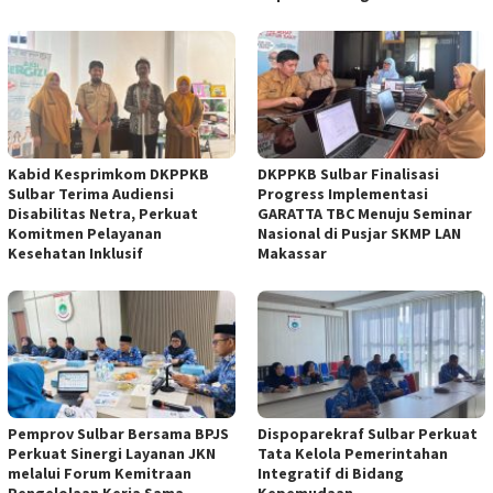
Kabid Kesprimkom DKPPKB
DKPPKB Sulbar Finalisasi
Sulbar Terima Audiensi
Progress Implementasi
Disabilitas Netra, Perkuat
GARATTA TBC Menuju Seminar
Komitmen Pelayanan
Nasional di Pusjar SKMP LAN
Kesehatan Inklusif
Makassar
Pemprov Sulbar Bersama BPJS
Dispoparekraf Sulbar Perkuat
Perkuat Sinergi Layanan JKN
Tata Kelola Pemerintahan
melalui Forum Kemitraan
Integratif di Bidang
Pengelolaan Kerja Sama
Kepemudaan