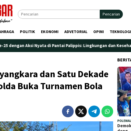
Pencarian
AHRAGA
POLITIK
EKONOMI
ADVETORIAL
OPINI
TEKNOLOG
yata di Pantai Palippis: Lingkungan dan Kesehatan Jadi Priorita
BERIT
yangkara dan Satu Dekade
polda Buka Turnamen Bola
POLEWAL
Demokr
deng