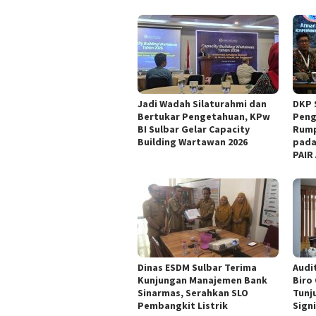
Jadi Wadah Silaturahmi dan
DKP 
Bertukar Pengetahuan, KPw
Peng
BI Sulbar Gelar Capacity
Rump
Building Wartawan 2026
pada
PAIR
Dinas ESDM Sulbar Terima
Audit
Kunjungan Manajemen Bank
Biro
Sinarmas, Serahkan SLO
Tunj
Pembangkit Listrik
Sign