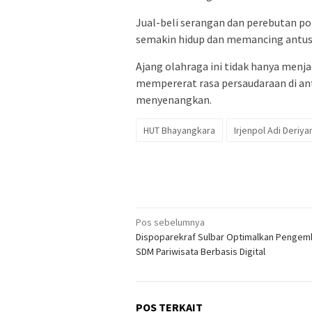
Jual-beli serangan dan perebutan po
semakin hidup dan memancing antus
Ajang olahraga ini tidak hanya menj
mempererat rasa persaudaraan di ant
menyenangkan.
HUT Bhayangkara
Irjenpol Adi Deriy
Navigasi
Pos sebelumnya
Dispoparekraf Sulbar Optimalkan Penge
pos
SDM Pariwisata Berbasis Digital
POS TERKAIT