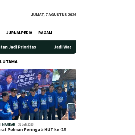
JUMAT, 7 AGUSTUS 2026
I
JURNALPEDIA
RAGAM
s
Jadi Wadah Silaturahmi dan Bertukar Pengetahuan, KPw
A UTAMA
I MANDAR
31 Juli 2026
at Polman Peringati HUT ke-25
…