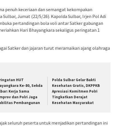
na penuh keceriaan dan semangat kekompakan
ulbar, Jumat (22/5/26). Kapolda Sulbar, Irjen Pol Adi
mbuka pertandingan bola voli antar Satker gabungan
meriahkan Hari Bhayangkara sekaligus peringatan 1
gai Satker dan jajaran turut meramaikan ajang olahraga
ringatan HUT
Polda Sulbar Gelar Bakti
ayangkara Ke-80, Sekda
Kesehatan Gratis, DKPPKB
lbar: Kerja Sama
Apresiasi Komitmen Polri
mprov dan Polri Jaga
Tingkatkan Derajat
abilitas Pembangunan
Kesehatan Masyarakat
k seluruh peserta untuk menjadikan pertandingan ini