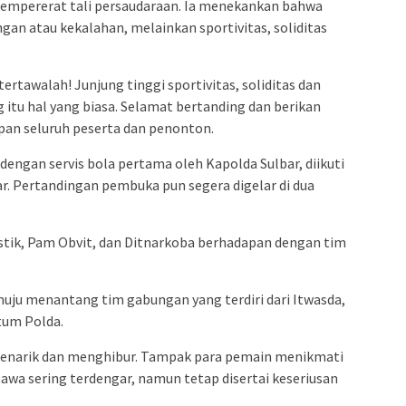
empererat tali persaudaraan. Ia menekankan bahwa
an atau kekalahan, melainkan sportivitas, soliditas
rtawalah! Junjung tinggi sportivitas, soliditas dan
tu hal yang biasa. Selamat bertanding dan berikan
apan seluruh peserta dan penonton.
dengan servis bola pertama oleh Kapolda Sulbar, diikuti
r. Pertandingan pembuka pun segera digelar di dua
stik, Pam Obvit, dan Ditnarkoba berhadapan dengan tim
uju menantang tim gabungan yang terdiri dari Itwasda,
tum Polda.
enarik dan menghibur. Tampak para pemain menikmati
wa sering terdengar, namun tetap disertai keseriusan