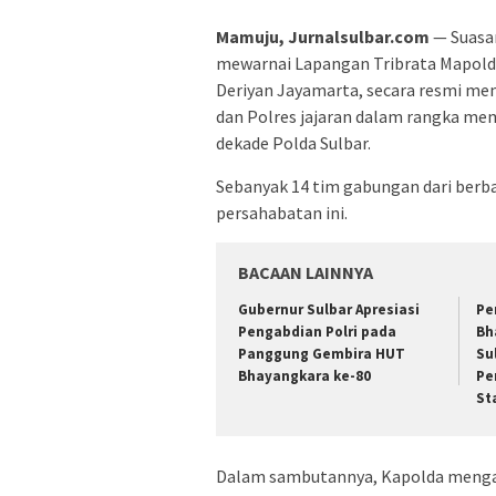
Mamuju, Jurnalsulbar.com
— Suasa
mewarnai Lapangan Tribrata Mapolda S
Deriyan Jayamarta, secara resmi me
dan Polres jajaran dalam rangka me
dekade Polda Sulbar.
Sebanyak 14 tim gabungan dari berba
persahabatan ini.
BACAAN LAINNYA
Gubernur Sulbar Apresiasi
Pe
Pengabdian Polri pada
Bh
Panggung Gembira HUT
Su
Bhayangkara ke-80
Pe
St
Dalam sambutannya, Kapolda mengaja