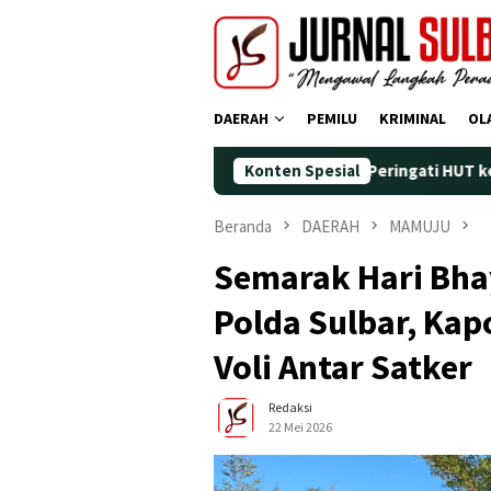
Loncat
ke
konten
DAERAH
PEMILU
KRIMINAL
OL
Demokrat Polman Peringati HUT ke-25 dengan Aksi N
Konten Spesial
Beranda
DAERAH
MAMUJU
Semarak Hari Bha
Polda Sulbar, Ka
Voli Antar Satker
Redaksi
22 Mei 2026