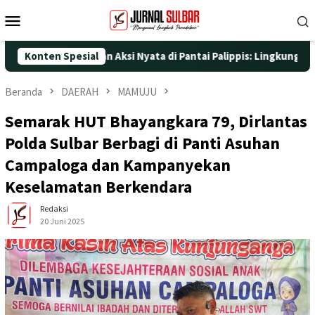
Loncat
Menu
ke
Mobile
konten
e-25 dengan Aksi Nyata di Pantai Palippis: Lingkungan dan Kese
Konten Spesial
Beranda
DAERAH
MAMUJU
Semarak HUT Bhayangkara 79, Dirlantas
Polda Sulbar Berbagi di Panti Asuhan
Campaloga dan Kampanyekan
Keselamatan Berkendara
Redaksi
20 Juni 2025