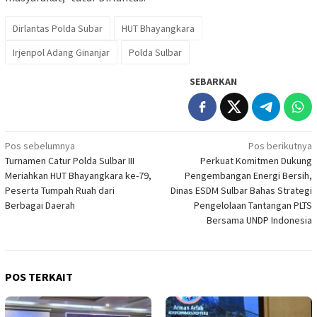
Dirlantas Polda Subar
HUT Bhayangkara
Irjenpol Adang Ginanjar
Polda Sulbar
SEBARKAN
Navigasi
Pos sebelumnya
Pos berikutnya
Turnamen Catur Polda Sulbar III
Perkuat Komitmen Dukung
pos
Meriahkan HUT Bhayangkara ke-79,
Pengembangan Energi Bersih,
Peserta Tumpah Ruah dari
Dinas ESDM Sulbar Bahas Strategi
Berbagai Daerah
Pengelolaan Tantangan PLTS
Bersama UNDP Indonesia
POS TERKAIT