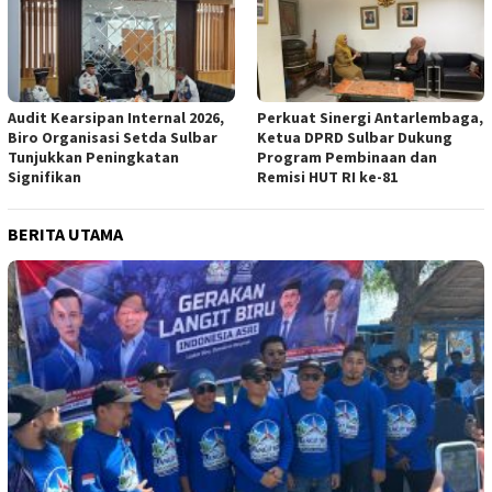
Audit Kearsipan Internal 2026,
Perkuat Sinergi Antarlembaga,
Biro Organisasi Setda Sulbar
Ketua DPRD Sulbar Dukung
Tunjukkan Peningkatan
Program Pembinaan dan
Signifikan
Remisi HUT RI ke-81
BERITA UTAMA