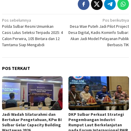
Navigasi
Pos sebelumnya
Pos berikutnya
Polda Sulbar Resmi Umumkan
Desa Wae Puteh Jadi Pilot Project
pos
Casis Lulus Seleksi Terpadu 2025: 4
Desa Digital, Kadis Kominfo Sulbar:
Calon Perwira, 105 Bintara dan 12
Akan Jadi Model Pelayanan Publik
Tamtama Siap Mengabdi
Berbasis TIK
POS TERKAIT
Jadi Wadah Silaturahmi dan
DKP Sulbar Perkuat Strategi
Bertukar Pengetahuan, KPw BI
Pengembangan Industri
Sulbar Gelar Capacity Building
Rumput Laut Berkelanjutan
Wartawan 2026
pada Forum Internasional PAIR