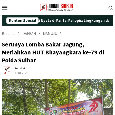
Loncat
Menu
ke
Mobile
konten
 dengan Aksi Nyata di Pantai Palippis: Lingkungan dan Kesehatan
Konten Spesial
Beranda
DAERAH
MAMUJU
Serunya Lomba Bakar Jagung,
Meriahkan HUT Bhayangkara ke-79 di
Polda Sulbar
Redaksi
3 Juli 2025