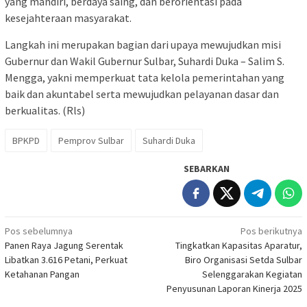
yang mandiri, berdaya saing, dan berorientasi pada
kesejahteraan masyarakat.
Langkah ini merupakan bagian dari upaya mewujudkan misi
Gubernur dan Wakil Gubernur Sulbar, Suhardi Duka – Salim S.
Mengga, yakni memperkuat tata kelola pemerintahan yang
baik dan akuntabel serta mewujudkan pelayanan dasar dan
berkualitas. (Rls)
BPKPD
Pemprov Sulbar
Suhardi Duka
SEBARKAN
Navigasi
Pos sebelumnya
Pos berikutnya
Panen Raya Jagung Serentak
Tingkatkan Kapasitas Aparatur,
pos
Libatkan 3.616 Petani, Perkuat
Biro Organisasi Setda Sulbar
Ketahanan Pangan
Selenggarakan Kegiatan
Penyusunan Laporan Kinerja 2025