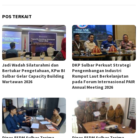
POS TERKAIT
Jadi Wadah Silaturahmi dan
DKP Sulbar Perkuat Strategi
Bertukar Pengetahuan, KPw BI
Pengembangan Industri
Sulbar Gelar Capacity Building
Rumput Laut Berkelanjutan
Wartawan 2026
pada Forum Internasional PAIR
Annual Meeting 2026
Dinas ESDM Sulbar Terima
Dinas ESDM Sulbar Terima