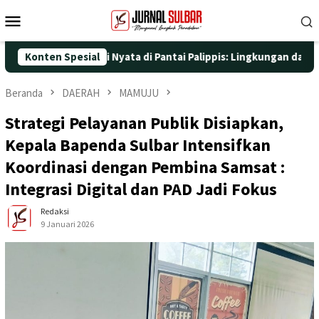
Loncat
Menu
ke
Mobile
konten
ngan Aksi Nyata di Pantai Palippis: Lingkungan dan Kesehatan Ja
Konten Spesial
Beranda
DAERAH
MAMUJU
Strategi Pelayanan Publik Disiapkan,
Kepala Bapenda Sulbar Intensifkan
Koordinasi dengan Pembina Samsat :
Integrasi Digital dan PAD Jadi Fokus
Redaksi
9 Januari 2026