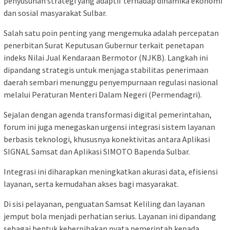
penyusunan strategi yang adaptif terhadap dinamika ekonomi
dan sosial masyarakat Sulbar.
Salah satu poin penting yang mengemuka adalah percepatan
penerbitan Surat Keputusan Gubernur terkait penetapan
indeks Nilai Jual Kendaraan Bermotor (NJKB). Langkah ini
dipandang strategis untuk menjaga stabilitas penerimaan
daerah sembari menunggu penyempurnaan regulasi nasional
melalui Peraturan Menteri Dalam Negeri (Permendagri).
Sejalan dengan agenda transformasi digital pemerintahan,
forum ini juga menegaskan urgensi integrasi sistem layanan
berbasis teknologi, khususnya konektivitas antara Aplikasi
SIGNAL Samsat dan Aplikasi SIMOTO Bapenda Sulbar.
Integrasi ini diharapkan meningkatkan akurasi data, efisiensi
layanan, serta kemudahan akses bagi masyarakat.
Di sisi pelayanan, penguatan Samsat Keliling dan layanan
jemput bola menjadi perhatian serius. Layanan ini dipandang
sebagai bentuk keberpihakan nyata pemerintah kepada