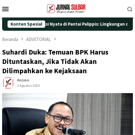
Loncat
Menu
ke
Mobile
konten
 dengan Aksi Nyata di Pantai Palippis: Lingkungan dan Kesehatan
Konten Spesial
Beranda
ADVETORIAL
Suhardi Duka: Temuan BPK Harus
Dituntaskan, Jika Tidak Akan
Dilimpahkan ke Kejaksaan
Redaksi
2 Agustus 2025