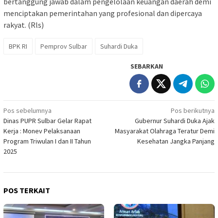
bertanggung jawab dalam pengelolaan keuangan daerah demi
menciptakan pemerintahan yang profesional dan dipercaya
rakyat. (Rls)
BPK RI
Pemprov Sulbar
Suhardi Duka
SEBARKAN
Navigasi
Pos sebelumnya
Pos berikutnya
Dinas PUPR Sulbar Gelar Rapat
Gubernur Suhardi Duka Ajak
pos
Kerja : Monev Pelaksanaan
Masyarakat Olahraga Teratur Demi
Program Triwulan I dan II Tahun
Kesehatan Jangka Panjang
2025
POS TERKAIT