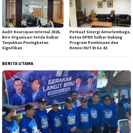
Audit Kearsipan Internal 2026,
Perkuat Sinergi Antarlembaga,
Biro Organisasi Setda Sulbar
Ketua DPRD Sulbar Dukung
Tunjukkan Peningkatan
Program Pembinaan dan
Signifikan
Remisi HUT RI ke-81
BERITA UTAMA