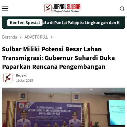
Loncat
Menu
ke
Mobile
konten
an Aksi Nyata di Pantai Palippis: Lingkungan dan Kesehatan Jadi
Konten Spesial
Beranda
ADVETORIAL
Sulbar Miliki Potensi Besar Lahan
Transmigrasi: Gubernur Suhardi Duka
Paparkan Rencana Pengembangan
Redaksi
19 Juli 2025