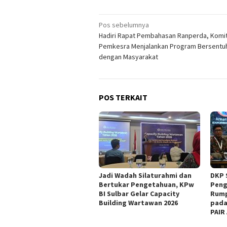
Navigasi
Pos sebelumnya
Hadiri Rapat Pembahasan Ranperda, Kom
pos
Pemkesra Menjalankan Program Bersentu
dengan Masyarakat
POS TERKAIT
Jadi Wadah Silaturahmi dan
DKP 
Bertukar Pengetahuan, KPw
Peng
BI Sulbar Gelar Capacity
Rump
Building Wartawan 2026
pada
PAIR