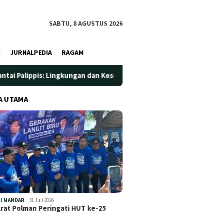
SABTU, 8 AGUSTUS 2026
I
JURNALPEDIA
RAGAM
Lingkungan dan Kesehatan Jadi Prioritas
Jadi Wadah Sila
A UTAMA
I MANDAR
31 Juli 2026
at Polman Peringati HUT ke-25
…