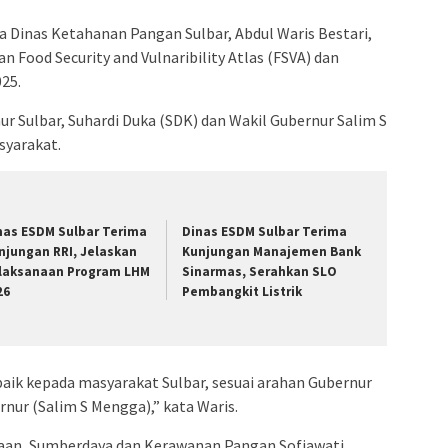
 Dinas Ketahanan Pangan Sulbar, Abdul Waris Bestari,
 Food Security and Vulnaribility Atlas (FSVA) dan
25.
nur Sulbar, Suhardi Duka (SDK) dan Wakil Gubernur Salim S
yarakat.
nas ESDM Sulbar Terima
Dinas ESDM Sulbar Terima
njungan RRI, Jelaskan
Kunjungan Manajemen Bank
laksanaan Program LHM
Sinarmas, Serahkan SLO
26
Pembangkit Listrik
aik kepada masyarakat Sulbar, sesuai arahan Gubernur
rnur (Salim S Mengga),” kata Waris.
iaan, Sumberdaya dan Kerawanan Pangan Sofiawati