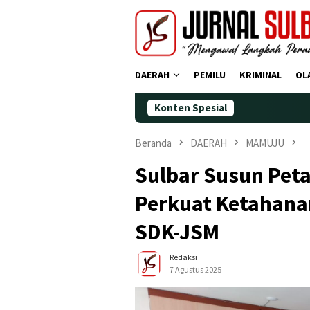
Loncat
ke
konten
DAERAH
PEMILU
KRIMINAL
OL
Konten Spesial
Demokrat Po
Beranda
DAERAH
MAMUJU
Sulbar Susun Pet
Perkuat Ketahanan
SDK-JSM
Redaksi
7 Agustus 2025