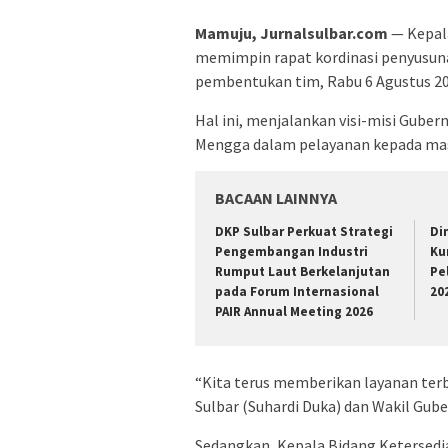
Mamuju, Jurnalsulbar.com
— Kepala
memimpin rapat kordinasi penyusunan
pembentukan tim, Rabu 6 Agustus 20
Hal ini, menjalankan visi-misi Guber
Mengga dalam pelayanan kepada mas
BACAAN LAINNYA
DKP Sulbar Perkuat Strategi
Di
Pengembangan Industri
Ku
Rumput Laut Berkelanjutan
Pe
pada Forum Internasional
20
PAIR Annual Meeting 2026
“Kita terus memberikan layanan terb
Sulbar (Suhardi Duka) dan Wakil Gube
Sedangkan, Kepala Bidang Ketersed