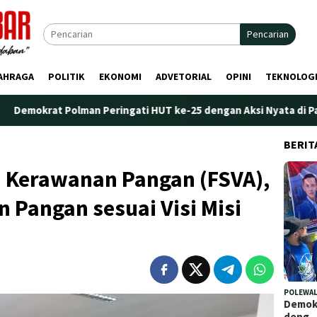
Pencarian
AHRAGA
POLITIK
EKONOMI
ADVETORIAL
OPINI
TEKNOLOG
lman Peringati HUT ke-25 dengan Aksi Nyata di Pantai Palippis: 
BERIT
a Kerawanan Pangan (FSVA),
 Pangan sesuai Visi Misi
POLEWAL
Demokr
deng