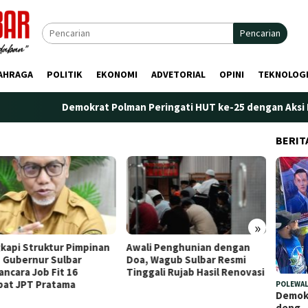
Pencarian
AHRAGA
POLITIK
EKONOMI
ADVETORIAL
OPINI
TEKNOLOG
Demokrat Polman Peringati HUT ke-25 dengan Aksi Nyata d
BERIT
»
i Struktur Pimpinan
Awali Penghunian dengan
Plt. Kepal
bernur Sulbar
Doa, Wagub Sulbar Resmi
Tekankan 
a Job Fit 16
Tinggali Rujab Hasil Renovasi
Perencan
 JPT Pratama
Kelembag
POLEWAL
Demokr
deng