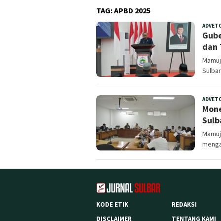
TAG:
APBD 2025
ADVET
Gube
dan 
Mamuj
Sulbar
ADVET
Mone
Sulb
Mamuju
menga
KODE ETIK
REDAKSI
DISCLAIMER
TENTANG KAMI