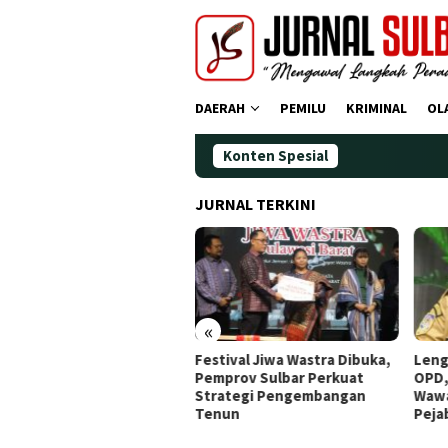
Loncat
ke
konten
DAERAH
PEMILU
KRIMINAL
OL
Konten Spesial
JURNAL TERKINI
«
a Operasi Zebra
Festival Jiwa Wastra Dibuka,
Lengkap
 2025: Puluhan
Pemprov Sulbar Perkuat
OPD, Gu
dara Ditindak
Strategi Pengembangan
Wawancar
Tenun
Pejabat