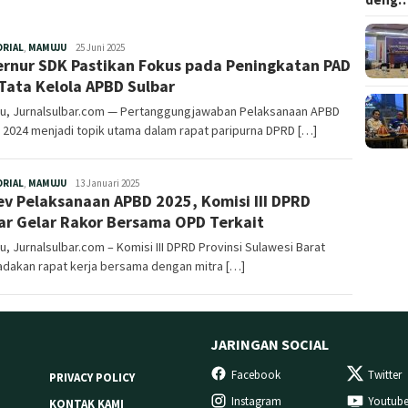
Redaksi
ORIAL
,
MAMUJU
25 Juni 2025
rnur SDK Pastikan Fokus pada Peningkatan PAD
Tata Kelola APBD Sulbar
u, Jurnalsulbar.com — Pertanggungjawaban Pelaksanaan APBD
 2024 menjadi topik utama dalam rapat paripurna DPRD […]
Redaksi
ORIAL
,
MAMUJU
13 Januari 2025
v Pelaksanaan APBD 2025, Komisi III DPRD
ar Gelar Rakor Bersama OPD Terkait
, Jurnalsulbar.com – Komisi III DPRD Provinsi Sulawesi Barat
dakan rapat kerja bersama dengan mitra […]
JARINGAN SOCIAL
Facebook
Twitter
PRIVACY POLICY
Instagram
Youtub
KONTAK KAMI