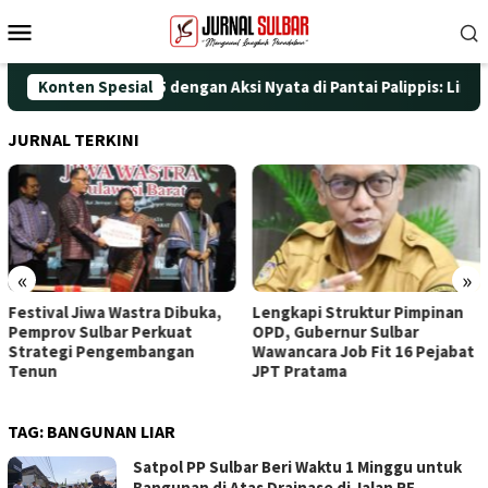
Loncat
Menu
ke
Mobile
konten
ingati HUT ke-25 dengan Aksi Nyata di Pantai Palippis: Lingkung
Konten Spesial
JURNAL TERKINI
«
»
Festival Jiwa Wastra Dibuka,
Lengkapi Struktur Pimpinan
Pemprov Sulbar Perkuat
OPD, Gubernur Sulbar
Strategi Pengembangan
Wawancara Job Fit 16 Pejabat
Tenun
JPT Pratama
TAG:
BANGUNAN LIAR
Satpol PP Sulbar Beri Waktu 1 Minggu untuk
Bangunan di Atas Drainase di Jalan RE