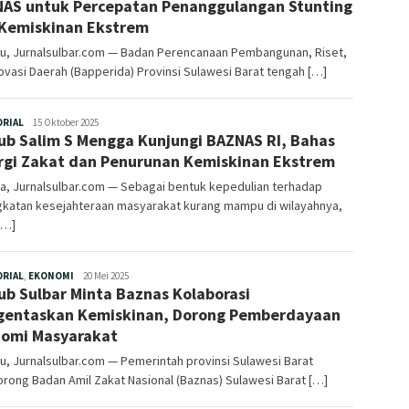
AS untuk Percepatan Penanggulangan Stunting
Kemiskinan Ekstrem
u, Jurnalsulbar.com — Badan Perencanaan Pembangunan, Riset,
ovasi Daerah (Bapperida) Provinsi Sulawesi Barat tengah […]
Redaksi
ORIAL
15 Oktober 2025
b Salim S Mengga Kunjungi BAZNAS RI, Bahas
rgi Zakat dan Penurunan Kemiskinan Ekstrem
a, Jurnalsulbar.com — Sebagai bentuk kepedulian terhadap
gkatan kesejahteraan masyarakat kurang mampu di wilayahnya,
[…]
Redaksi
ORIAL
,
EKONOMI
20 Mei 2025
b Sulbar Minta Baznas Kolaborasi
entaskan Kemiskinan, Dorong Pemberdayaan
omi Masyarakat
, Jurnalsulbar.com — Pemerintah provinsi Sulawesi Barat
ong Badan Amil Zakat Nasional (Baznas) Sulawesi Barat […]