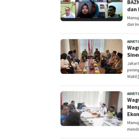
BAZN
dan 
Mamuj
dan In
ADVET
Wagu
Sine
Jakart
penin
Wakil 
ADVET
Wagu
Meng
Ekon
Mamuju
mendor