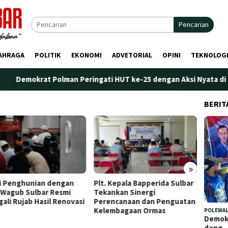
Pencarian
AHRAGA
POLITIK
EKONOMI
ADVETORIAL
OPINI
TEKNOLOG
rat Polman Peringati HUT ke-25 dengan Aksi Nyata di Pantai Pali
BERIT
»
i Penghunian dengan
Plt. Kepala Bapperida Sulbar
Perdan
 Wagub Sulbar Resmi
Tekankan Sinergi
Marano
gali Rujab Hasil Renovasi
Perencanaan dan Penguatan
Penge
Kelembagaan Ormas
POLEWAL
Demokr
deng