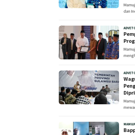
Mamuj
dan In
ADVET
Pemp
Prog
Mamuju
mengha
ADVET
Wagu
Peng
Dipr
Mamuj
mewar
MAMUJ
Bapp