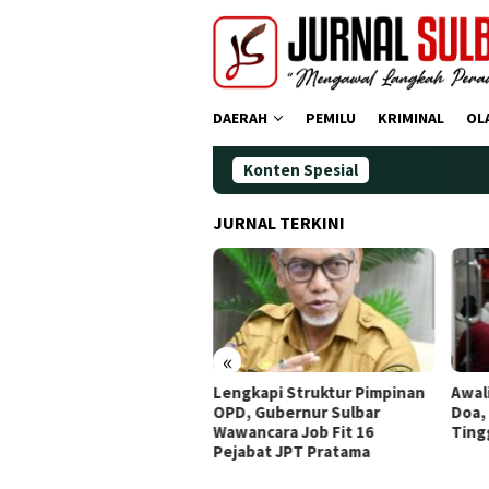
Loncat
ke
konten
DAERAH
PEMILU
KRIMINAL
OL
Konten Spesial
Demok
JURNAL TERKINI
«
tival Jiwa Wastra Dibuka,
Lengkapi Struktur Pimpinan
Awal
prov Sulbar Perkuat
OPD, Gubernur Sulbar
Doa,
rategi Pengembangan
Wawancara Job Fit 16
Ting
nun
Pejabat JPT Pratama