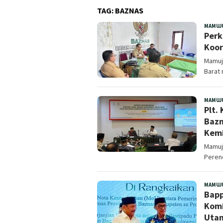
TAG:
BAZNAS
MAMUJ
Perk
Koor
Mamuju
Barat 
MAMUJ
Plt.
Bazn
Kemi
Mamuju
Peren
MAMUJ
Bapp
Komi
Uta