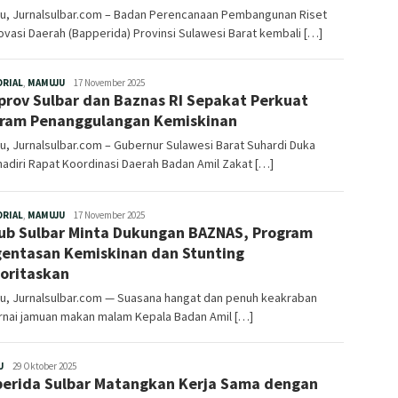
u, Jurnalsulbar.com – Badan Perencanaan Pembangunan Riset
ovasi Daerah (Bapperida) Provinsi Sulawesi Barat kembali […]
Redaksi
ORIAL
,
MAMUJU
17 November 2025
rov Sulbar dan Baznas RI Sepakat Perkuat
ram Penanggulangan Kemiskinan
, Jurnalsulbar.com – Gubernur Sulawesi Barat Suhardi Duka
diri Rapat Koordinasi Daerah Badan Amil Zakat […]
Redaksi
ORIAL
,
MAMUJU
17 November 2025
b Sulbar Minta Dukungan BAZNAS, Program
entasan Kemiskinan dan Stunting
ioritaskan
u, Jurnalsulbar.com — Suasana hangat dan penuh keakraban
nai jamuan makan malam Kepala Badan Amil […]
Redaksi
U
29 Oktober 2025
erida Sulbar Matangkan Kerja Sama dengan