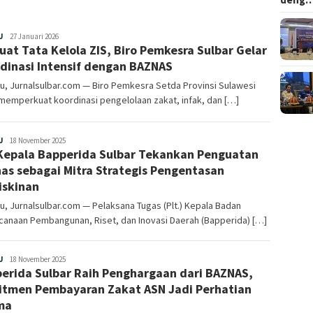
Redaksi
U
27 Januari 2026
uat Tata Kelola ZIS, Biro Pemkesra Sulbar Gelar
dinasi Intensif dengan BAZNAS
, Jurnalsulbar.com — Biro Pemkesra Setda Provinsi Sulawesi
memperkuat koordinasi pengelolaan zakat, infak, dan […]
Redaksi
U
18 November 2025
 Kepala Bapperida Sulbar Tekankan Penguatan
as sebagai Mitra Strategis Pengentasan
skinan
, Jurnalsulbar.com — Pelaksana Tugas (Plt.) Kepala Badan
canaan Pembangunan, Riset, dan Inovasi Daerah (Bapperida) […]
Redaksi
U
18 November 2025
erida Sulbar Raih Penghargaan dari BAZNAS,
tmen Pembayaran Zakat ASN Jadi Perhatian
ma