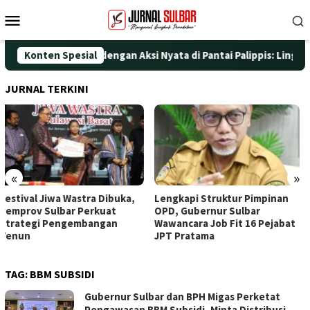
Loncat
Menu
ke
Mobile
konten
ngati HUT ke-25 dengan Aksi Nyata di Pantai Palippis: Lingkunga
Konten Spesial
JURNAL TERKINI
«
»
Lengkapi Struktur Pimpinan
Awali Penghunian dengan
OPD, Gubernur Sulbar
Doa, Wagub Sulbar Resmi
Wawancara Job Fit 16 Pejabat
Tinggali Rujab Hasil Renovasi
JPT Pratama
TAG:
BBM SUBSIDI
Gubernur Sulbar dan BPH Migas Perketat
Pengawasan BBM Subsidi, Minta Distribusi