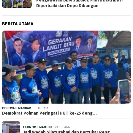
Diperbaiki dan Depo Dibangun
BERITA UTAMA
POLEWALI MANDAR
31 Juli 2026
Demokrat Polman Peringati HUT ke-25 deng…
EKONOMI
,
MAMUJU
29 Juli 2026
Jadi Wadah Silaturahmi dan Bertukar Peng…