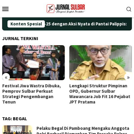
Loncat
Menu
ke
Mobile
konten
eringati HUT ke-25 dengan Aksi Nyata di Pantai Palippis: Lingk
Konten Spesial
JURNAL TERKINI
«
»
Festival Jiwa Wastra Dibuka,
Lengkapi Struktur Pimpinan
Pemprov Sulbar Perkuat
OPD, Gubernur Sulbar
Strategi Pengembangan
Wawancara Job Fit 16 Pejabat
Tenun
JPT Pratama
TAG:
BEGAL
Pelaku Begal Di Pamboang Mengaku Anggota
Polri Berhasil Diamankan Tim Passaka Polres