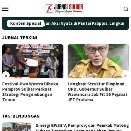
Loncat
Menu
ke
Mobile
konten
 HUT ke-25 dengan Aksi Nyata di Pantai Palippis: Lingkungan dan
Konten Spesial
JURNAL TERKINI
«
»
Festival Jiwa Wastra Dibuka,
Lengkapi Struktur Pimpinan
Pemprov Sulbar Perkuat
OPD, Gubernur Sulbar
Strategi Pengembangan
Wawancara Job Fit 16 Pejabat
Tenun
JPT Pratama
TAG:
BENDUNGAN
Sinergi BWSS V, Pemprov, dan Pemkab Mateng
Sukses Tuntaskan Santunan Lahan Proyek