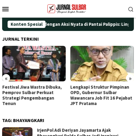
Loncat
Menu
ke
Mobile
konten
gati HUT ke-25 dengan Aksi Nyata di Pantai Palippis: Lingkungan
Konten Spesial
JURNAL TERKINI
«
»
Festival Jiwa Wastra Dibuka,
Lengkapi Struktur Pimpinan
Pemprov Sulbar Perkuat
OPD, Gubernur Sulbar
Strategi Pengembangan
Wawancara Job Fit 16 Pejabat
Tenun
JPT Pratama
TAG:
BHAYANGKARI
IrjenPol Adi Deriyan Jayamarta Ajak
Bhayangkari Polda Sulbar Jadi Inspirasi