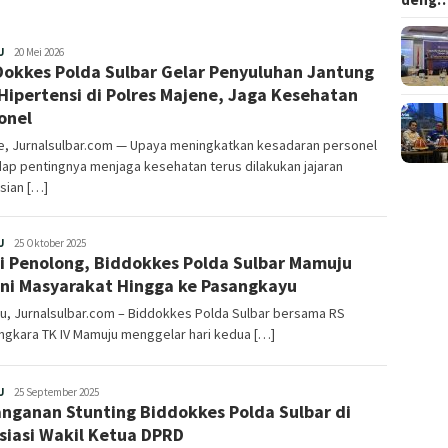
Redaksi
U
20 Mei 2026
Dokkes Polda Sulbar Gelar Penyuluhan Jantung
Hipertensi di Polres Majene, Jaga Kesehatan
onel
e, Jurnalsulbar.com — Upaya meningkatkan kesadaran personel
ap pentingnya menjaga kesehatan terus dilakukan jajaran
sian […]
Redaksi
U
25 Oktober 2025
si Penolong, Biddokkes Polda Sulbar Mamuju
ni Masyarakat Hingga ke Pasangkayu
u, Jurnalsulbar.com – Biddokkes Polda Sulbar bersama RS
ngkara TK IV Mamuju menggelar hari kedua […]
Redaksi
U
25 September 2025
nganan Stunting Biddokkes Polda Sulbar di
siasi Wakil Ketua DPRD