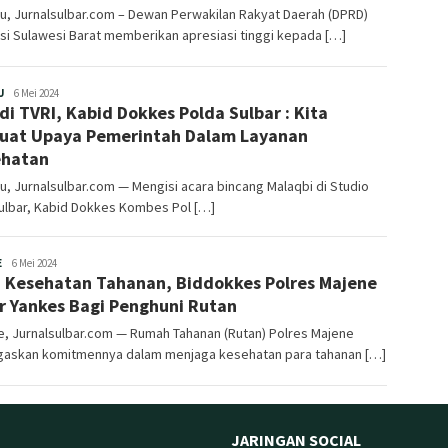
u, Jurnalsulbar.com – Dewan Perwakilan Rakyat Daerah (DPRD)
si Sulawesi Barat memberikan apresiasi tinggi kepada […]
Redaksi
U
6 Mei 2024
 di TVRI, Kabid Dokkes Polda Sulbar : Kita
uat Upaya Pemerintah Dalam Layanan
ehatan
, Jurnalsulbar.com — Mengisi acara bincang Malaqbi di Studio
ulbar, Kabid Dokkes Kombes Pol […]
Redaksi
E
6 Mei 2024
 Kesehatan Tahanan, Biddokkes Polres Majene
r Yankes Bagi Penghuni Rutan
, Jurnalsulbar.com — Rumah Tahanan (Rutan) Polres Majene
askan komitmennya dalam menjaga kesehatan para tahanan […]
JARINGAN SOCIAL