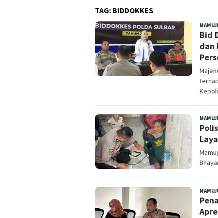
TAG:
BIDDOKKES
MAMUJ
Bid 
dan 
Pers
Majen
terhad
Kepoli
MAMUJ
Poli
Laya
Mamuj
Bhaya
MAMUJ
Pena
Apre