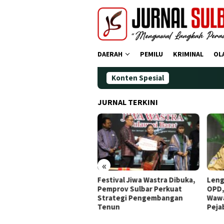
Loncat
ke
konten
DAERAH
PEMILU
KRIMINAL
OL
Konten Spesial
JURNAL TERKINI
«
dana Operasi Zebra
Festival Jiwa Wastra Dibuka,
Leng
ano 2025: Puluhan
Pemprov Sulbar Perkuat
OPD,
gendara Ditindak
Strategi Pengembangan
Wawa
Tenun
Peja