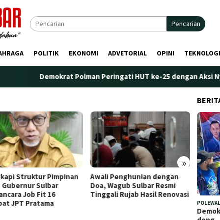
Pencarian
AHRAGA
POLITIK
EKONOMI
ADVETORIAL
OPINI
TEKNOLOG
Demokrat Polman Peringati HUT ke-25 dengan Aksi Nyata di Pa
BERIT
»
kapi Struktur Pimpinan
Awali Penghunian dengan
Plt. K
 Gubernur Sulbar
Doa, Wagub Sulbar Resmi
Tekank
ncara Job Fit 16
Tinggali Rujab Hasil Renovasi
Peren
bat JPT Pratama
Kelem
POLEWAL
Demokr
deng