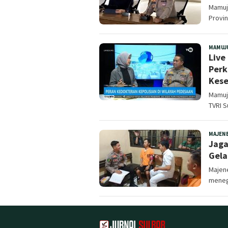
Mamuj
Provin
MAMUJ
Live
Perk
Kes
Mamuju
TVRI S
MAJEN
Jaga
Gela
Majene
meneg