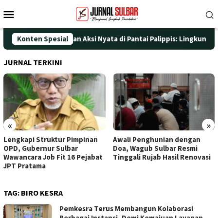
Loncat
Menu
ke
Mobile
konten
HUT ke-25 dengan Aksi Nyata di Pantai Palippis: Lingkungan dan
Konten Spesial
JURNAL TERKINI
«
»
Lengkapi Struktur Pimpinan
Awali Penghunian dengan
OPD, Gubernur Sulbar
Doa, Wagub Sulbar Resmi
Wawancara Job Fit 16 Pejabat
Tinggali Rujab Hasil Renovasi
JPT Pratama
TAG:
BIRO KESRA
Pemkesra Terus Membangun Kolaborasi
Berbagai Instansi, Demi Kemajuan Layanan