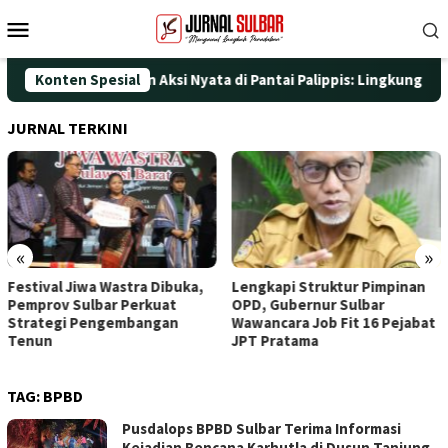
Loncat
Menu
ke
Mobile
konten
T ke-25 dengan Aksi Nyata di Pantai Palippis: Lingkungan dan Ke
Konten Spesial
JURNAL TERKINI
«
»
Festival Jiwa Wastra Dibuka,
Lengkapi Struktur Pimpinan
Pemprov Sulbar Perkuat
OPD, Gubernur Sulbar
Strategi Pengembangan
Wawancara Job Fit 16 Pejabat
Tenun
JPT Pratama
TAG:
BPBD
Pusdalops BPBD Sulbar Terima Informasi
Kejadian Bencana Karhutla di Dusun Tanjung