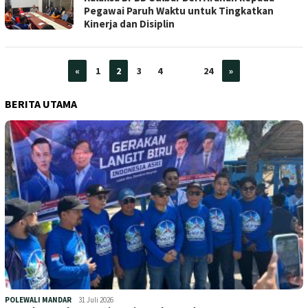
Pegawai Paruh Waktu untuk Tingkatkan
Kinerja dan Disiplin
«
1
2
3
4
…
24
»
BERITA UTAMA
POLEWALI MANDAR
31 Juli 2026