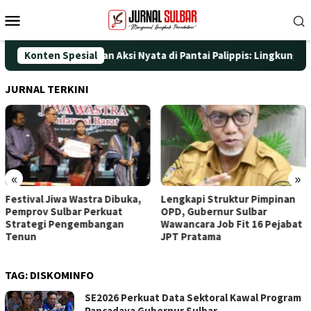
Loncat
Menu
ke
Mobile
konten
UT ke-25 dengan Aksi Nyata di Pantai Palippis: Lingkungan dan 
Konten Spesial
JURNAL TERKINI
«
»
Festival Jiwa Wastra Dibuka,
Lengkapi Struktur Pimpinan
Pemprov Sulbar Perkuat
OPD, Gubernur Sulbar
Strategi Pengembangan
Wawancara Job Fit 16 Pejabat
Tenun
JPT Pratama
TAG:
DISKOMINFO
SE2026 Perkuat Data Sektoral Kawal Program
Pancadaya Gubernur Sulbar