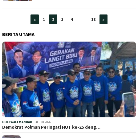
«
1
2
3
4
…
18
»
BERITA UTAMA
POLEWALI MANDAR
31 Juli 2026
Demokrat Polman Peringati HUT ke-25 deng…