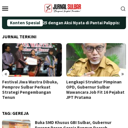
Loncat
Menu
ke
Mobile
konten
ringati HUT ke-25 dengan Aksi Nyata di Pantai Palippis: Lingkun
Konten Spesial
JURNAL TERKINI
«
»
al Jiwa Wastra Dibuka,
Lengkapi Struktur Pimpinan
Awali
ov Sulbar Perkuat
OPD, Gubernur Sulbar
Doa, 
egi Pengembangan
Wawancara Job Fit 16 Pejabat
Tingg
n
JPT Pratama
TAG:
GEREJA
Buka SMD Khusus GBI Sulbar, Gubernur
Dorong Peran Gereja Bangun Daerah