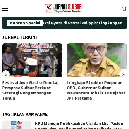
Loncat
Menu
ke
Mobile
konten
T ke-25 dengan Aksi Nyata di Pantai Palippis: Lingkungan dan Ke
Konten Spesial
JURNAL TERKINI
«
»
Festival Jiwa Wastra Dibuka,
Lengkapi Struktur Pimpinan
Pemprov Sulbar Perkuat
OPD, Gubernur Sulbar
Strategi Pengembangan
Wawancara Job Fit 16 Pejabat
Tenun
JPT Pratama
TAG:
IKLAN KAMPANYE
KPU Mamuju Publikasikan Visi dan Misi Paslon
Bupati dan Wakil Bupati Jelang Pilkada 2024