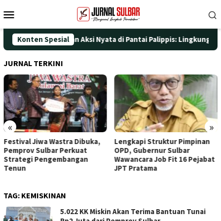
Loncat
Menu
ke
Mobile
konten
UT ke-25 dengan Aksi Nyata di Pantai Palippis: Lingkungan dan K
Konten Spesial
JURNAL TERKINI
«
»
Festival Jiwa Wastra Dibuka,
Lengkapi Struktur Pimpinan
Pemprov Sulbar Perkuat
OPD, Gubernur Sulbar
Strategi Pengembangan
Wawancara Job Fit 16 Pejabat
Tenun
JPT Pratama
TAG:
KEMISKINAN
5.022 KK Miskin Akan Terima Bantuan Tunai
Rp2 Juta dari Pemprov Sulbar