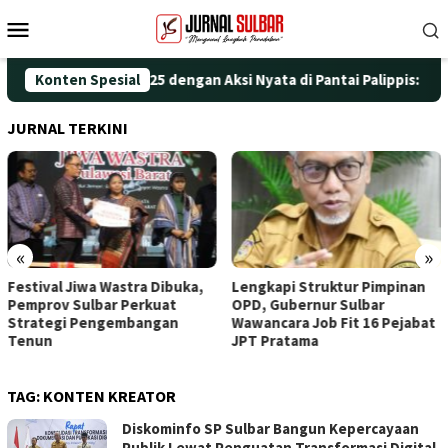
Loncat
Menu
ke
Mobile
konten
eringati HUT ke-25 dengan Aksi Nyata di Pantai Palippis: Lingku
Konten Spesial
JURNAL TERKINI
«
»
Festival Jiwa Wastra Dibuka,
Lengkapi Struktur Pimpinan
Pemprov Sulbar Perkuat
OPD, Gubernur Sulbar
Strategi Pengembangan
Wawancara Job Fit 16 Pejabat
Tenun
JPT Pratama
TAG:
KONTEN KREATOR
Diskominfo SP Sulbar Bangun Kepercayaan
Publik Lewat Penguatan Transformasi Digital