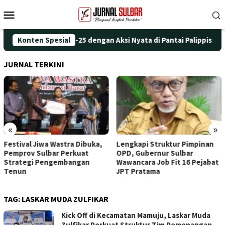
Loncat
Menu
ke
Mobile
konten
Peringati HUT ke-25 dengan Aksi Nyata di Pantai Palippis: Lingk
Konten Spesial
JURNAL TERKINI
«
»
Festival Jiwa Wastra Dibuka,
Lengkapi Struktur Pimpinan
Pemprov Sulbar Perkuat
OPD, Gubernur Sulbar
Strategi Pengembangan
Wawancara Job Fit 16 Pejabat
Tenun
JPT Pratama
TAG:
LASKAR MUDA ZULFIKAR
Kick Off di Kecamatan Mamuju, Laskar Muda
Zulfikar Perkuat Struktur Tim Pemenangan