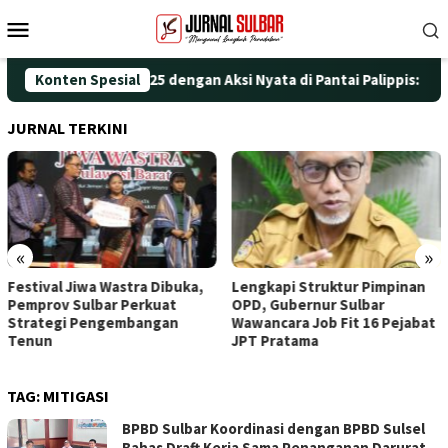
Loncat
Menu
ke
Mobile
konten
ringati HUT ke-25 dengan Aksi Nyata di Pantai Palippis: Lingkun
Konten Spesial
JURNAL TERKINI
«
»
Festival Jiwa Wastra Dibuka,
Lengkapi Struktur Pimpinan
Pemprov Sulbar Perkuat
OPD, Gubernur Sulbar
Strategi Pengembangan
Wawancara Job Fit 16 Pejabat
Tenun
JPT Pratama
TAG:
MITIGASI
BPBD Sulbar Koordinasi dengan BPBD Sulsel
Bahas Draft Kerja Sama Penanganan Darurat