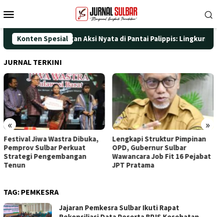
Loncat
Menu
ke
Mobile
konten
HUT ke-25 dengan Aksi Nyata di Pantai Palippis: Lingkungan dan 
Konten Spesial
JURNAL TERKINI
«
»
Festival Jiwa Wastra Dibuka,
Lengkapi Struktur Pimpinan
Pemprov Sulbar Perkuat
OPD, Gubernur Sulbar
Strategi Pengembangan
Wawancara Job Fit 16 Pejabat
Tenun
JPT Pratama
TAG:
PEMKESRA
Jajaran Pemkesra Sulbar Ikuti Rapat
Rekonsiliasi Data Peserta BPJS Kesehatan