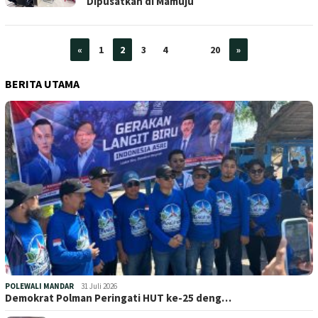
Dipusatkan di Mamuju
«
1
2
3
4
…
20
»
BERITA UTAMA
POLEWALI MANDAR
31 Juli 2026
Demokrat Polman Peringati HUT ke-25 deng…